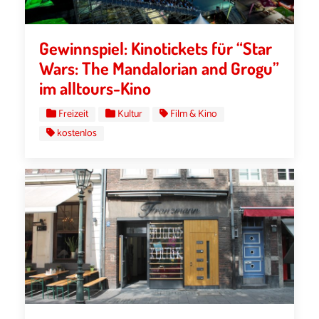
Gewinnspiel: Kinotickets für “Star
Wars: The Mandalorian and Grogu”
im alltours-Kino
Freizeit
Kultur
Film & Kino
kostenlos