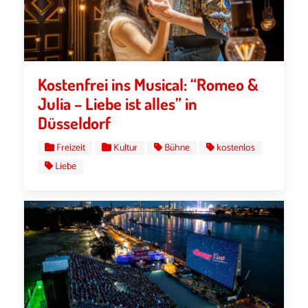
Kostenfrei ins Musical: “Romeo &
Julia – Liebe ist alles” in
Düsseldorf
Freizeit
Kultur
Bühne
kostenlos
Liebe