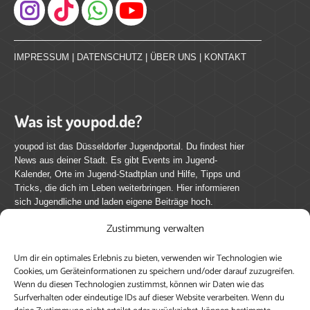
Instagram
IMPRESSUM
|
DATENSCHUTZ
|
ÜBER UNS
|
KONTAKT
Was ist youpod.de?
youpod ist das Düsseldorfer Jugendportal. Du findest hier
News aus deiner Stadt. Es gibt Events im Jugend-
Kalender, Orte im Jugend-Stadtplan und Hilfe, Tipps und
Tricks, die dich im Leben weiterbringen. Hier informieren
sich Jugendliche und laden eigene Beiträge hoch.
Zustimmung verwalten
Mach mit bei youpod.de!
Um dir ein optimales Erlebnis zu bieten, verwenden wir Technologien wie
youpod.de lebt von Menschen wie dir. Sammel
Cookies, um Geräteinformationen zu speichern und/oder darauf zuzugreifen.
journalistische Erfahrung, teile deine Perspektive und
Wenn du diesen Technologien zustimmst, können wir Daten wie das
veröffentliche deine Beiträge auf youpod.de.
Du musst
Surfverhalten oder eindeutige IDs auf dieser Website verarbeiten. Wenn du
dich anmelden, um alle Funktionen nutzen zu können, ein