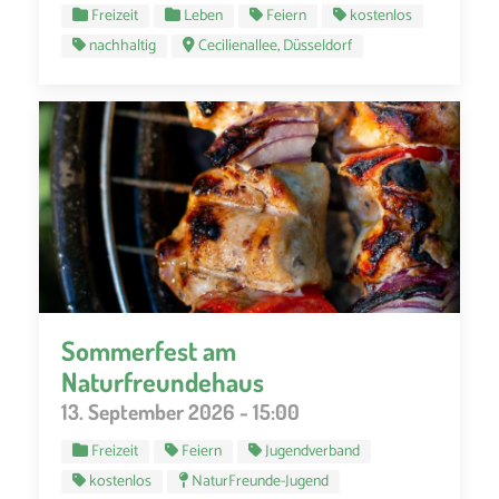
Freizeit
Leben
Feiern
kostenlos
nachhaltig
Cecilienallee, Düsseldorf
Sommerfest am
Naturfreundehaus
13. September 2026 - 15:00
Freizeit
Feiern
Jugendverband
kostenlos
NaturFreunde-Jugend