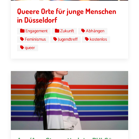
Queere Orte für junge Menschen
in Düsseldorf
Engagement
Zukunft
Abhängen
Feminismus
Jugendtreff
kostenlos
queer