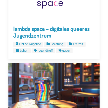
lambda space – digitales queeres
Jugendzentrum
Online-Angebot
Beratung
Freizeit
Leben
Jugendtreff
queer