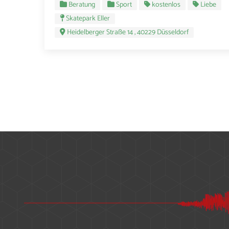
Beratung
Sport
kostenlos
Liebe
Skatepark Eller
Heidelberger Straße 14 , 40229 Düsseldorf