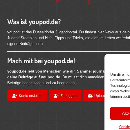
Was ist youpod.de?
youpod ist das Düsseldorfer Jugendportal. Du findest hier News aus dein
Jugend-Stadtplan und Hilfe, Tipps und Tricks, die dich im Leben weiterbr
eigene Beiträge hoch.
Mach mit bei youpod.de!
youpod.de lebt von Menschen wie dir. Sammel journalistische Erfahr
Um dir ein o
deine Beiträge auf youpod.de.
Du musst dich anmelden, um alle Funktio
Geräteinform
Beiträge hochzuladen und zu bearbeiten.
Technologien
dieser Websi
können best
Konto erstellen
Einloggen
Upload ohne Login
Akz
Cookie