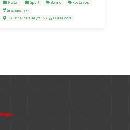
Kultur
Sport
Bühne
kostenlos
tanzhaus nrw
Erkrather Straße 30 , 40233 Düsseldorf