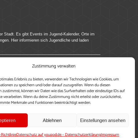
er Stadt. Es gibt Events im Jugend-Kalender, Orte im
ingen. Hier informieren sich Jugendliche und laden
Zustimmung verwalten
ung, teile deine Perspektive und veröffentliche
ptimales Erlebnis zu bieten, verwenden wir Technologien wie Cookies, um
nen nutzen zu können, ein Profil anzulegen, eigene
ationen zu speichern und/oder darauf zuzugreifen. Wenn du diesen
 zustimmst, können wir Daten wie das Surfverhalten oder eindeutige IDs auf
te verarbeiten. Wenn du deine Zustimmung nicht erteilst oder zurückziehst,
immte Merkmale und Funktionen beeinträchtigt werden.
eptieren
Ablehnen
Einstellungen ansehen
-Richtlinie
Datenschutz auf youpod.de – Datenschutzerklärung
Impressum