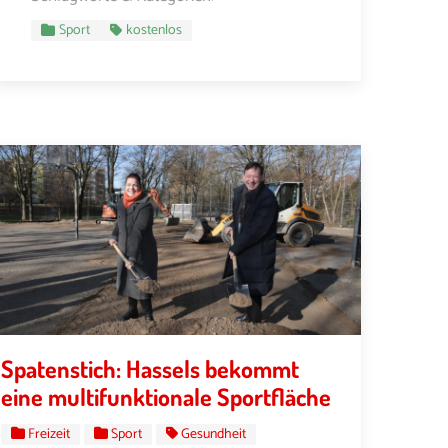
Sport
kostenlos
Spatenstich: Hassels bekommt
eine multifunktionale Sportfläche
Freizeit
Sport
Gesundheit