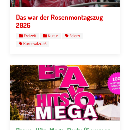
Das war der Rosenmontagszug
2026
Freizeit
Kultur
Feiern
Karneval2026