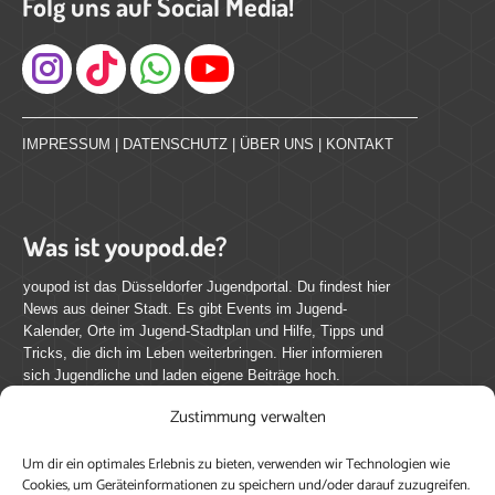
Folg uns auf Social Media!
Instagram
IMPRESSUM
|
DATENSCHUTZ
|
ÜBER UNS
|
KONTAKT
Was ist youpod.de?
youpod ist das Düsseldorfer Jugendportal. Du findest hier
News aus deiner Stadt. Es gibt Events im Jugend-
Kalender, Orte im Jugend-Stadtplan und Hilfe, Tipps und
Tricks, die dich im Leben weiterbringen. Hier informieren
sich Jugendliche und laden eigene Beiträge hoch.
Zustimmung verwalten
Mach mit bei youpod.de!
Um dir ein optimales Erlebnis zu bieten, verwenden wir Technologien wie
youpod.de lebt von Menschen wie dir. Sammel
Cookies, um Geräteinformationen zu speichern und/oder darauf zuzugreifen.