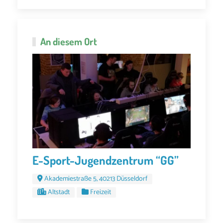
An diesem Ort
E-Sport-Jugendzentrum “GG”
Akademiestraße 5, 40213 Düsseldorf
Altstadt
Freizeit