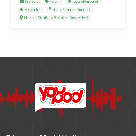
Freizeit
Feiern
Jugendverband
kostenlos
NaturFreunde-Jugend
Morper Straße 128, 40625 Düsseldorf