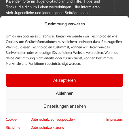
Kalender, Orte im Jugend-Stadtplan und Hilfe, Tipps und
Tricks, die dich im Leben weiterbringen. Hier informieren
sich Jugendliche und laden eigene Beiträge hoch.
Zustimmung verwalten
Mach mit bei youpod.de!
Um dir ein optimales Erlebnis zu bieten, verwenden wir Technologien wie
youpod.de lebt von Menschen wie dir. Sammel
Cookies, um Geräteinformationen zu speichern und/oder darauf zuzugreifen.
journalistische Erfahrung, teile deine Perspektive und
Wenn du diesen Technologien zustimmst, können wir Daten wie das
veröffentliche deine Beiträge auf youpod.de.
Du musst
Surfverhalten oder eindeutige IDs auf dieser Website verarbeiten. Wenn du
deine Zustimmung nicht erteilst oder zurückziehst, können bestimmte
dich anmelden, um alle Funktionen nutzen zu können, ein
Merkmale und Funktionen beeinträchtigt werden.
Profil anzulegen, eigene Beiträge hochzuladen und zu
bearbeiten.
Akzeptieren
Konto erstellen
Einloggen
Ablehnen
Upload ohne Login
Einstellungen ansehen
Cookie-
Datenschutz auf youpod.de –
Impressum
Richtlinie
Datenschutzerklärung