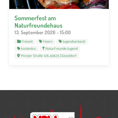
Sommerfest am
Naturfreundehaus
13. September 2026 - 15:00
Freizeit
Feiern
Jugendverband
kostenlos
NaturFreunde-Jugend
Morper Straße 128, 40625 Düsseldorf