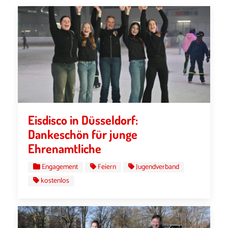
Eisdisco in Düsseldorf:
Dankeschön für junge
Ehrenamtliche
Engagement
Feiern
Jugendverband
kostenlos