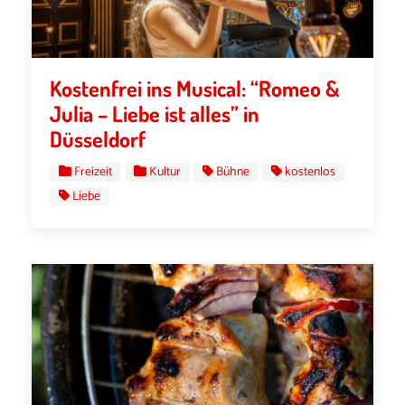
Kostenfrei ins Musical: “Romeo &
Julia – Liebe ist alles” in
Düsseldorf
Freizeit
Kultur
Bühne
kostenlos
Liebe