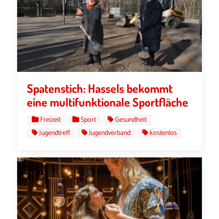
Spatenstich: Hassels bekommt
eine multifunktionale Sportfläche
Freizeit
Sport
Gesundheit
Jugendtreff
Jugendverband
kostenlos