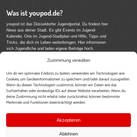
Was ist youpod.de?
youpod ist das Düsseldorfer Jugendportal. Du findest hier
News aus deiner Stadt. Es gibt Events im Jugend-
Kalender, Orte im Jugend-Stadtplan und Hilfe, Tipps und
Tricks, die dich im Leben weiterbringen. Hier informieren
sich Jugendliche und laden eigene Beiträge hoch.
Zustimmung verwalten
Mach mit bei youpod.de!
Um dir ein optimales Erlebnis zu bieten, verwenden wir Technologien wie
youpod.de lebt von Menschen wie dir. Sammel
Cookies, um Geräteinformationen zu speichern und/oder darauf zuzugreifen.
journalistische Erfahrung, teile deine Perspektive und
Wenn du diesen Technologien zustimmst, können wir Daten wie das
veröffentliche deine Beiträge auf youpod.de.
Du musst
Surfverhalten oder eindeutige IDs auf dieser Website verarbeiten. Wenn du
deine Zustimmung nicht erteilst oder zurückziehst, können bestimmte
dich anmelden, um alle Funktionen nutzen zu können, ein
Merkmale und Funktionen beeinträchtigt werden.
Profil anzulegen, eigene Beiträge hochzuladen und zu
bearbeiten.
Akzeptieren
Konto erstellen
Einloggen
Ablehnen
Upload ohne Login