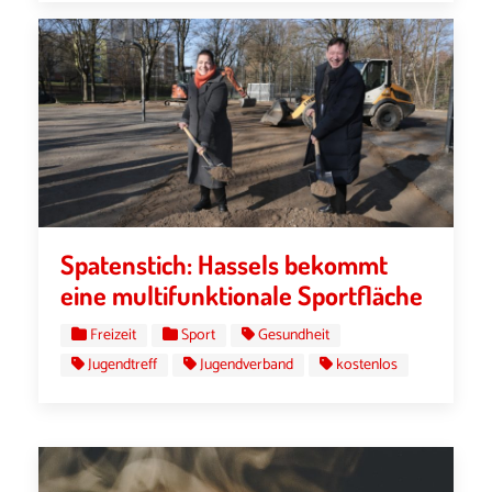
Spatenstich: Hassels bekommt
eine multifunktionale Sportfläche
Freizeit
Sport
Gesundheit
Jugendtreff
Jugendverband
kostenlos