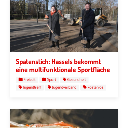
Spatenstich: Hassels bekommt
eine multifunktionale Sportfläche
Freizeit
Sport
Gesundheit
Jugendtreff
Jugendverband
kostenlos