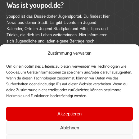
Was ist youpod.de?
youpod ist das Düsseldorfer Jugendportal. Du findest hier
News aus deiner Stadt. Es gibt Events im Jugend-
Kalender, Orte im Jugend-Stadtplan und Hilfe, Tipps und
Tricks, die dich im Leben weiterbringen. Hier informieren
sich Jugendliche und laden eigene Beiträge hoch.
Zustimmung verwalten
Mach mit bei youpod.de!
Um dir ein optimales Erlebnis zu bieten, verwenden wir Technologien wie
youpod.de lebt von Menschen wie dir. Sammel
Cookies, um Geräteinformationen zu speichern und/oder darauf zuzugreifen.
journalistische Erfahrung, teile deine Perspektive und
Wenn du diesen Technologien zustimmst, können wir Daten wie das
veröffentliche deine Beiträge auf youpod.de.
Du musst
Surfverhalten oder eindeutige IDs auf dieser Website verarbeiten. Wenn du
deine Zustimmung nicht erteilst oder zurückziehst, können bestimmte
dich anmelden, um alle Funktionen nutzen zu können, ein
Merkmale und Funktionen beeinträchtigt werden.
Profil anzulegen, eigene Beiträge hochzuladen und zu
bearbeiten.
Akzeptieren
Konto erstellen
Einloggen
Ablehnen
Upload ohne Login