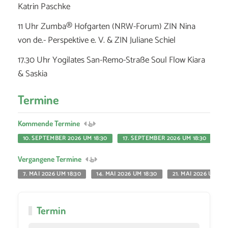
Katrin Paschke
11 Uhr Zumba® Hofgarten (NRW-Forum) ZIN Nina
von de.- Perspektive e. V. & ZIN Juliane Schiel
17.30 Uhr Yogilates San-Remo-Straße Soul Flow Kiara
& Saskia
Termine
Kommende Termine
10. SEPTEMBER 2026 UM 18:30
17. SEPTEMBER 2026 UM 18:30
24
Vergangene Termine
7. MAI 2026 UM 18:30
14. MAI 2026 UM 18:30
21. MAI 2026 UM 18:
Termin