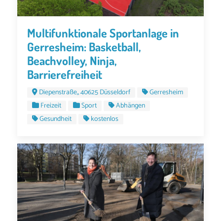
Multifunktionale Sportanlage in
Gerresheim: Basketball,
Beachvolley, Ninja,
Barrierefreiheit
Diepenstraße,, 40625 Düsseldorf
Gerresheim
Freizeit
Sport
Abhängen
Gesundheit
kostenlos