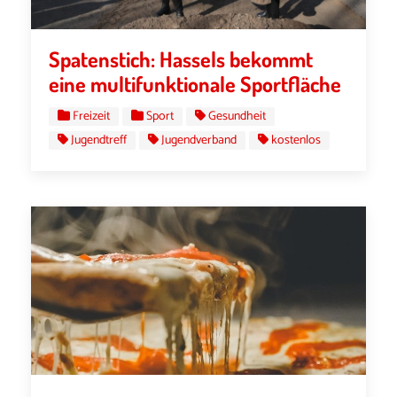
Spatenstich: Hassels bekommt
eine multifunktionale Sportfläche
Freizeit
Sport
Gesundheit
Jugendtreff
Jugendverband
kostenlos