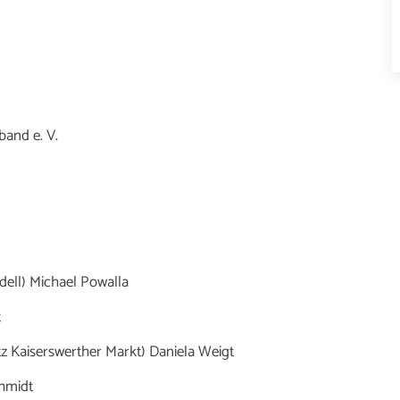
and e. V.
ell) Michael Powalla
t
tz Kaiserswerther Markt) Daniela Weigt
hmidt