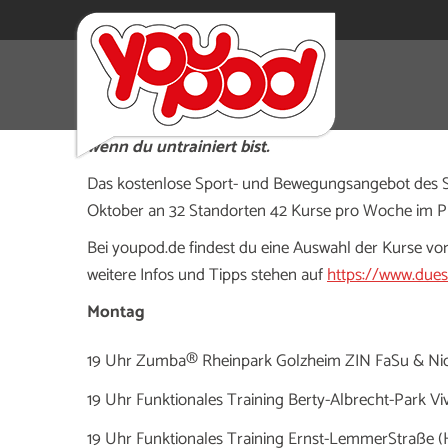
Gemeinsam kostenlos draußen trainieren – das is
verschiedenen Parks. Du musst dich nicht anm
wenn du untrainiert bist.
Das kostenlose Sport- und Bewegungsangebot des Sp
Oktober an 32 Standorten 42 Kurse pro Woche im 
Bei youpod.de findest du eine Auswahl der Kurse v
weitere Infos und Tipps stehen auf
https://www.dues
Montag
19 Uhr Zumba® Rheinpark Golzheim ZIN FaSu & Ni
19 Uhr Funktionales Training Berty-Albrecht-Park Viv
19 Uhr Funktionales Training Ernst-LemmerStraße (H