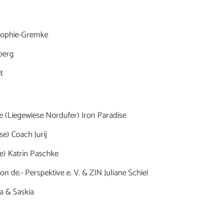
-Sophie-Gremke
berg
t
ee (Liegewiese Nordufer) Iron Paradise
e) Coach Jurij
e) Katrin Paschke
e.- Perspektive e. V. & ZIN Juliane Schiel
a & Saskia