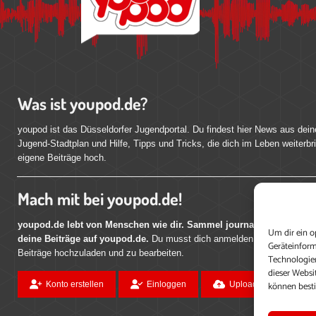
Was ist youpod.de?
youpod ist das Düsseldorfer Jugendportal. Du findest hier News aus dein
Jugend-Stadtplan und Hilfe, Tipps und Tricks, die dich im Leben weiterbr
eigene Beiträge hoch.
Mach mit bei youpod.de!
youpod.de lebt von Menschen wie dir. Sammel journalistische Erfahr
Um dir ein o
deine Beiträge auf youpod.de.
Du musst dich anmelden, um alle Funktio
Geräteinform
Beiträge hochzuladen und zu bearbeiten.
Technologien
dieser Websi
können best
Konto erstellen
Einloggen
Upload ohne Login