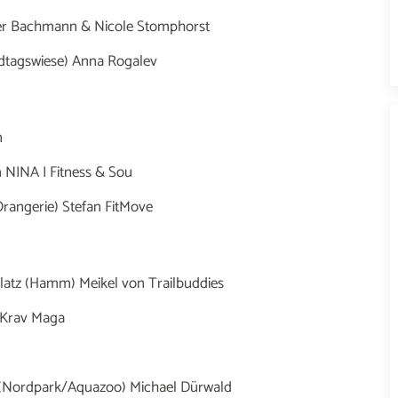
fer Bachmann & Nicole Stomphorst
andtagswiese) Anna Rogalev
n
m NINA I Fitness & Sou
Orangerie) Stefan FitMove
Platz (Hamm) Meikel von Trailbuddies
 Krav Maga
eg (Nordpark/Aquazoo) Michael Dürwald