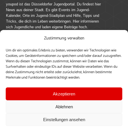
youpod ist das Düsseldorfer Jugendportal. Du findest hier
News aus deiner Stadt. Es gibt Events im Jugend-
Kalender, Orte im Jugend-Stadtplan und Hilfe, Tipps und
Tricks, die dich im Leben weiterbringen. Hier informieren
sich Jugendliche und laden eigene Beiträge hoch.
Zustimmung verwalten
Mach mit bei youpod.de!
Um dir ein optimales Erlebnis zu bieten, verwenden wir Technologien wie
youpod.de lebt von Menschen wie dir. Sammel
Cookies, um Geräteinformationen zu speichern und/oder darauf zuzugreifen.
journalistische Erfahrung, teile deine Perspektive und
Wenn du diesen Technologien zustimmst, können wir Daten wie das
veröffentliche deine Beiträge auf youpod.de.
Du musst
Surfverhalten oder eindeutige IDs auf dieser Website verarbeiten. Wenn du
deine Zustimmung nicht erteilst oder zurückziehst, können bestimmte
dich anmelden, um alle Funktionen nutzen zu können, ein
Merkmale und Funktionen beeinträchtigt werden.
Profil anzulegen, eigene Beiträge hochzuladen und zu
bearbeiten.
Akzeptieren
Konto erstellen
Einloggen
Ablehnen
Upload ohne Login
Einstellungen ansehen