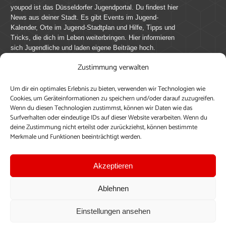
youpod ist das Düsseldorfer Jugendportal. Du findest hier
News aus deiner Stadt. Es gibt Events im Jugend-
Kalender, Orte im Jugend-Stadtplan und Hilfe, Tipps und
Tricks, die dich im Leben weiterbringen. Hier informieren
sich Jugendliche und laden eigene Beiträge hoch.
Zustimmung verwalten
Mach mit bei youpod.de!
Um dir ein optimales Erlebnis zu bieten, verwenden wir Technologien wie
youpod.de lebt von Menschen wie dir. Sammel
Cookies, um Geräteinformationen zu speichern und/oder darauf zuzugreifen.
journalistische Erfahrung, teile deine Perspektive und
Wenn du diesen Technologien zustimmst, können wir Daten wie das
veröffentliche deine Beiträge auf youpod.de.
Du musst
Surfverhalten oder eindeutige IDs auf dieser Website verarbeiten. Wenn du
deine Zustimmung nicht erteilst oder zurückziehst, können bestimmte
dich anmelden, um alle Funktionen nutzen zu können, ein
Merkmale und Funktionen beeinträchtigt werden.
Profil anzulegen, eigene Beiträge hochzuladen und zu
bearbeiten.
Akzeptieren
Konto erstellen
Einloggen
Ablehnen
Upload ohne Login
Einstellungen ansehen