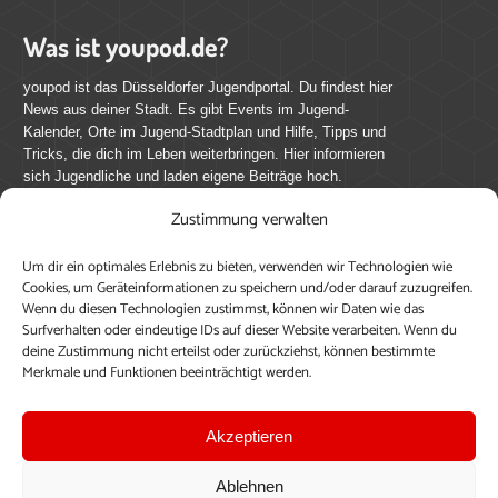
Was ist youpod.de?
youpod ist das Düsseldorfer Jugendportal. Du findest hier
News aus deiner Stadt. Es gibt Events im Jugend-
Kalender, Orte im Jugend-Stadtplan und Hilfe, Tipps und
Tricks, die dich im Leben weiterbringen. Hier informieren
sich Jugendliche und laden eigene Beiträge hoch.
Zustimmung verwalten
Mach mit bei youpod.de!
Um dir ein optimales Erlebnis zu bieten, verwenden wir Technologien wie
youpod.de lebt von Menschen wie dir. Sammel
Cookies, um Geräteinformationen zu speichern und/oder darauf zuzugreifen.
journalistische Erfahrung, teile deine Perspektive und
Wenn du diesen Technologien zustimmst, können wir Daten wie das
veröffentliche deine Beiträge auf youpod.de.
Du musst
Surfverhalten oder eindeutige IDs auf dieser Website verarbeiten. Wenn du
deine Zustimmung nicht erteilst oder zurückziehst, können bestimmte
dich anmelden, um alle Funktionen nutzen zu können, ein
Merkmale und Funktionen beeinträchtigt werden.
Profil anzulegen, eigene Beiträge hochzuladen und zu
bearbeiten.
Akzeptieren
Konto erstellen
Einloggen
Ablehnen
Upload ohne Login