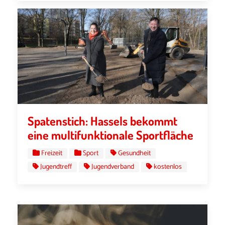
Spatenstich: Hassels bekommt
eine multifunktionale Sportfläche
Freizeit
Sport
Gesundheit
Jugendtreff
Jugendverband
kostenlos