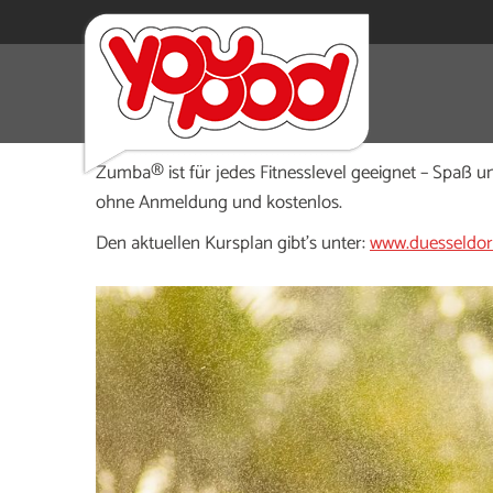
Wer am Dienstag nach der Arbeit oder Uni Bewegung 
Ballonwiese. Dana’s Dance Fiesta bringt mit rhythm
Zumba® ist für jedes Fitnesslevel geeignet – Spaß
ohne Anmeldung und kostenlos.
Den aktuellen Kursplan gibt’s unter:
www.duesseldorf