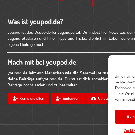
Was ist youpod.de?
youpod ist das Düsseldorfer Jugendportal. Du findest hier News aus dein
Jugend-Stadtplan und Hilfe, Tipps und Tricks, die dich im Leben weiterbr
eigene Beiträge hoch.
Mach mit bei youpod.de!
youpod.de lebt von Menschen wie dir. Sammel journalistische Erfahr
Um dir ein o
deine Beiträge auf youpod.de.
Du musst dich anmelden, um alle Funktio
Geräteinform
Beiträge hochzuladen und zu bearbeiten.
Technologien
dieser Websi
können best
Konto erstellen
Einloggen
Upload ohne Login
Akz
Cookie