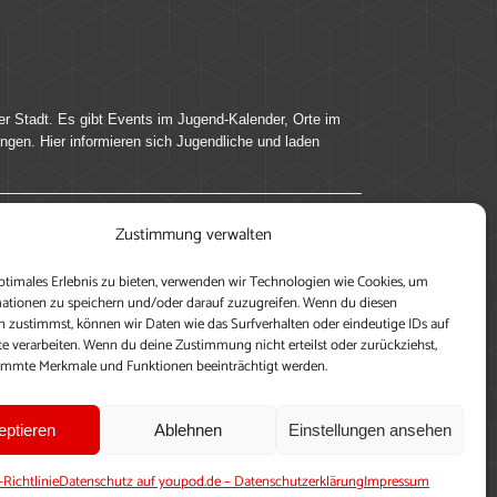
er Stadt. Es gibt Events im Jugend-Kalender, Orte im
ingen. Hier informieren sich Jugendliche und laden
Zustimmung verwalten
ung, teile deine Perspektive und veröffentliche
ptimales Erlebnis zu bieten, verwenden wir Technologien wie Cookies, um
nen nutzen zu können, ein Profil anzulegen, eigene
ationen zu speichern und/oder darauf zuzugreifen. Wenn du diesen
 zustimmst, können wir Daten wie das Surfverhalten oder eindeutige IDs auf
te verarbeiten. Wenn du deine Zustimmung nicht erteilst oder zurückziehst,
immte Merkmale und Funktionen beeinträchtigt werden.
eptieren
Ablehnen
Einstellungen ansehen
-Richtlinie
Datenschutz auf youpod.de – Datenschutzerklärung
Impressum