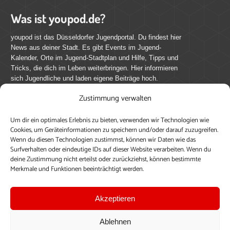
Was ist youpod.de?
youpod ist das Düsseldorfer Jugendportal. Du findest hier
News aus deiner Stadt. Es gibt Events im Jugend-
Kalender, Orte im Jugend-Stadtplan und Hilfe, Tipps und
Tricks, die dich im Leben weiterbringen. Hier informieren
sich Jugendliche und laden eigene Beiträge hoch.
Zustimmung verwalten
Mach mit bei youpod.de!
Um dir ein optimales Erlebnis zu bieten, verwenden wir Technologien wie
youpod.de lebt von Menschen wie dir. Sammel
Cookies, um Geräteinformationen zu speichern und/oder darauf zuzugreifen.
journalistische Erfahrung, teile deine Perspektive und
Wenn du diesen Technologien zustimmst, können wir Daten wie das
veröffentliche deine Beiträge auf youpod.de.
Du musst
Surfverhalten oder eindeutige IDs auf dieser Website verarbeiten. Wenn du
deine Zustimmung nicht erteilst oder zurückziehst, können bestimmte
dich anmelden, um alle Funktionen nutzen zu können, ein
Merkmale und Funktionen beeinträchtigt werden.
Profil anzulegen, eigene Beiträge hochzuladen und zu
bearbeiten.
Akzeptieren
Konto erstellen
Einloggen
Ablehnen
Upload ohne Login