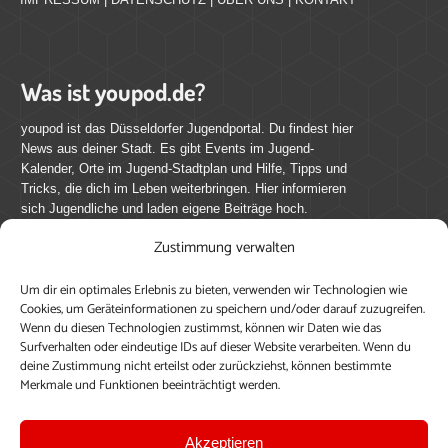
Was ist youpod.de?
youpod ist das Düsseldorfer Jugendportal. Du findest hier
News aus deiner Stadt. Es gibt Events im Jugend-
Kalender, Orte im Jugend-Stadtplan und Hilfe, Tipps und
Tricks, die dich im Leben weiterbringen. Hier informieren
sich Jugendliche und laden eigene Beiträge hoch.
Zustimmung verwalten
Mach mit bei youpod.de!
Um dir ein optimales Erlebnis zu bieten, verwenden wir Technologien wie
youpod.de lebt von Menschen wie dir. Sammel
Cookies, um Geräteinformationen zu speichern und/oder darauf zuzugreifen.
journalistische Erfahrung, teile deine Perspektive und
Wenn du diesen Technologien zustimmst, können wir Daten wie das
veröffentliche deine Beiträge auf youpod.de.
Du musst
Surfverhalten oder eindeutige IDs auf dieser Website verarbeiten. Wenn du
deine Zustimmung nicht erteilst oder zurückziehst, können bestimmte
dich anmelden, um alle Funktionen nutzen zu können, ein
Merkmale und Funktionen beeinträchtigt werden.
Profil anzulegen, eigene Beiträge hochzuladen und zu
bearbeiten.
Akzeptieren