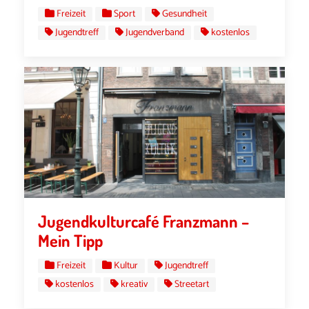
Freizeit
Sport
Gesundheit
Jugendtreff
Jugendverband
kostenlos
Jugendkulturcafé Franzmann –
Mein Tipp
Freizeit
Kultur
Jugendtreff
kostenlos
kreativ
Streetart