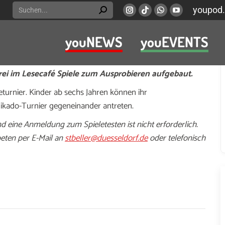
Search:
youpod.
Instagram
Viber
Whatsapp
YouTube
page
page
page
page
youNEWS
youEVENTS
opens
opens
opens
opens
Tage des Gesellschaftsspiels” am Freitag, 19.
in
in
in
in
Stadt-Land-Spielt!” ein. Für Kinder und Erwachsene
new
new
new
new
i im Lesecafé Spiele zum Ausprobieren aufgebaut.
window
window
window
window
turnier. Kinder ab sechs Jahren können ihr
Mikado-Turnier gegeneinander antreten.
d eine Anmeldung zum Spieletesten ist nicht erforderlich.
eten per E-Mail an
stbeller@duesseldorf.de
oder telefonisch