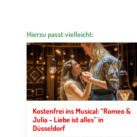
Hierzu passt vielleicht:
Kostenfrei ins Musical: “Romeo &
Julia – Liebe ist alles” in
Düsseldorf