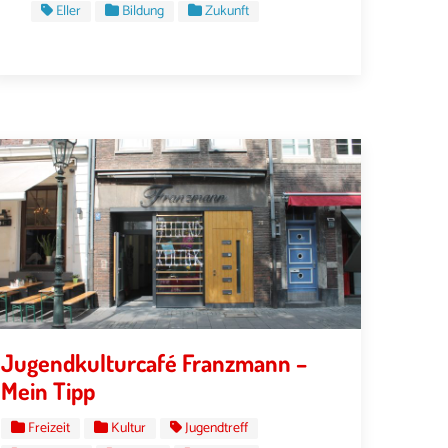
Eller
Bildung
Zukunft
Jugendkulturcafé Franzmann –
Mein Tipp
Freizeit
Kultur
Jugendtreff