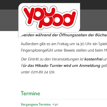
Die Stadtteilbücherei Eller lädt im Rahmen der “
September, und am Samstag, 20. September, zu “
werden während der Öffnungszeiten der Büchere
Außerdem gibt es am Freitag um 14.30 Uhr ein Spiele
Fingerspitzengefühl unter Beweis stellen und beim 
Der Eintritt zu den Veranstaltungen ist
kostenfrei
un
F
ür das Mikado-Turnier wird um Anmeldung
geb
unter 0211-89 24 129.
Termine
Vergangene Termine