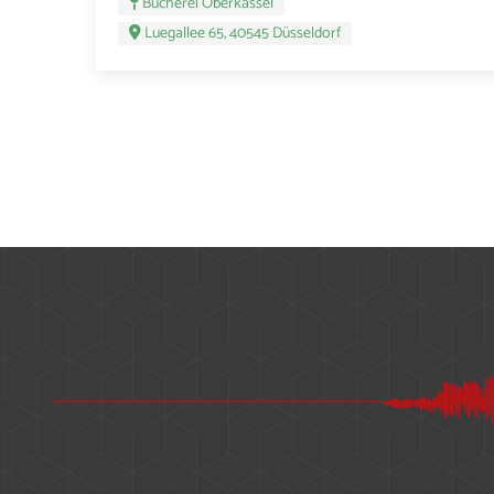
Bücherei Oberkassel
Luegallee 65, 40545 Düsseldorf