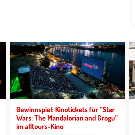
Gewinnspiel: Kinotickets für “Star
Wars: The Mandalorian and Grogu”
im alltours-Kino