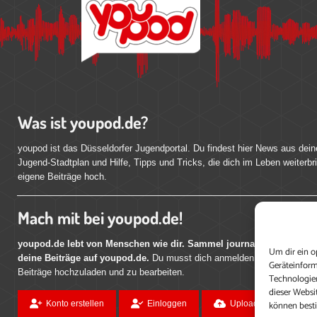
Was ist youpod.de?
youpod ist das Düsseldorfer Jugendportal. Du findest hier News aus dein
Jugend-Stadtplan und Hilfe, Tipps und Tricks, die dich im Leben weiterbr
eigene Beiträge hoch.
Mach mit bei youpod.de!
youpod.de lebt von Menschen wie dir. Sammel journalistische Erfahr
Um dir ein o
deine Beiträge auf youpod.de.
Du musst dich anmelden, um alle Funktio
Geräteinform
Beiträge hochzuladen und zu bearbeiten.
Technologien
dieser Websi
können best
Konto erstellen
Einloggen
Upload ohne Login