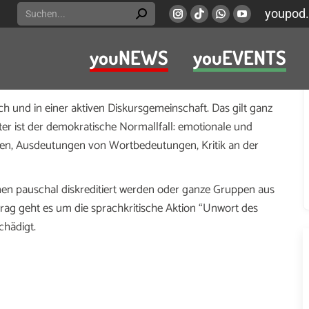
Search:
youpod.
Instagram
Viber
Whatsapp
YouTube
page
page
page
page
youNEWS
youEVENTS
opens
opens
opens
opens
wieder Leben und Debatte am Frühstückstisch – beim
in
in
in
in
new
new
new
new
 und in einer aktiven Diskursgemeinschaft. Das gilt ganz
window
window
window
window
ter ist der demokratische Normallfall: emotionale und
gen, Ausdeutungen von Wortbedeutungen, Kritik an der
onen pauschal diskreditiert werden oder ganze Gruppen aus
ag geht es um die sprachkritische Aktion “Unwort des
chädigt.