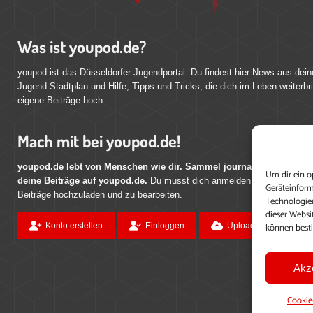
Was ist youpod.de?
youpod ist das Düsseldorfer Jugendportal. Du findest hier News aus dein
Jugend-Stadtplan und Hilfe, Tipps und Tricks, die dich im Leben weiterbr
eigene Beiträge hoch.
Mach mit bei youpod.de!
youpod.de lebt von Menschen wie dir. Sammel journalistische Erfahr
Um dir ein o
deine Beiträge auf youpod.de.
Du musst dich anmelden, um alle Funktio
Geräteinform
Beiträge hochzuladen und zu bearbeiten.
Technologien
dieser Websi
können best
Konto erstellen
Einloggen
Upload ohne Login
Akz
Cookie