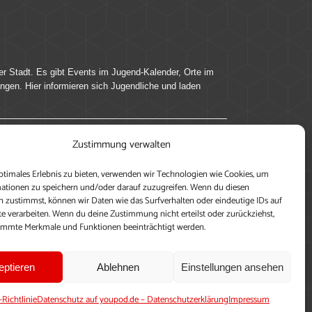
er Stadt. Es gibt Events im Jugend-Kalender, Orte im
ingen. Hier informieren sich Jugendliche und laden
Zustimmung verwalten
ung, teile deine Perspektive und veröffentliche
ptimales Erlebnis zu bieten, verwenden wir Technologien wie Cookies, um
nen nutzen zu können, ein Profil anzulegen, eigene
ationen zu speichern und/oder darauf zuzugreifen. Wenn du diesen
 zustimmst, können wir Daten wie das Surfverhalten oder eindeutige IDs auf
te verarbeiten. Wenn du deine Zustimmung nicht erteilst oder zurückziehst,
immte Merkmale und Funktionen beeinträchtigt werden.
eptieren
Ablehnen
Einstellungen ansehen
-Richtlinie
Datenschutz auf youpod.de – Datenschutzerklärung
Impressum