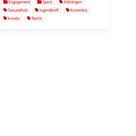
Engagement
Sport
Abhängen
Gesundheit
Jugendtreff
kostenlos
kreativ
Recht