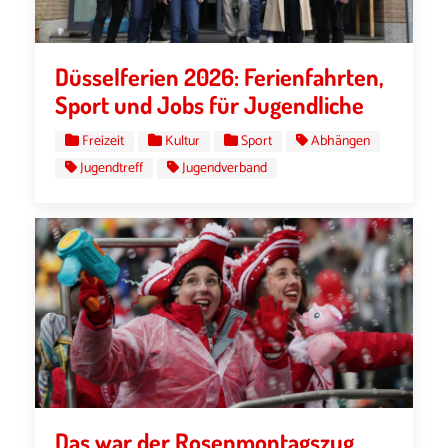
Düsselferien 2026: Ferienfahrten,
Sport und Jobs für Jugendliche
Freizeit
Kultur
Sport
Abhängen
Jugendtreff
Jugendverband
Das war der Rosenmontagszug