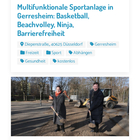
Multifunktionale Sportanlage in
Gerresheim: Basketball,
Beachvolley, Ninja,
Barrierefreiheit
Diepenstraße,, 40625 Düsseldorf
Gerresheim
Freizeit
Sport
Abhängen
Gesundheit
kostenlos