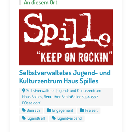
An diesem Ort
Selbstverwaltetes Jugend- und
Kulturzentrum Haus Spilles
Selbstverwaltetes Jugend- und Kulturzentrum
Haus Spilles, Benrather Schloßallee 93, 40597
Düsseldorf
Benrath
Engagement
Freizeit
Jugendtreff
Jugendverband