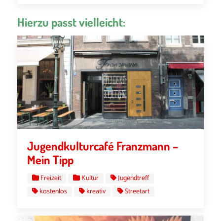
Hierzu passt vielleicht:
Jugendkulturcafé Franzmann –
Mein Tipp
Freizeit
Kultur
Jugendtreff
kostenlos
kreativ
Streetart