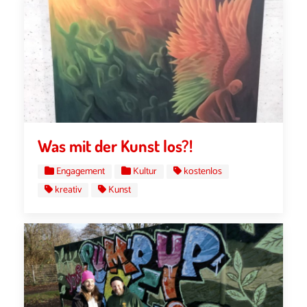
Was mit der Kunst los?!
Engagement
Kultur
kostenlos
kreativ
Kunst