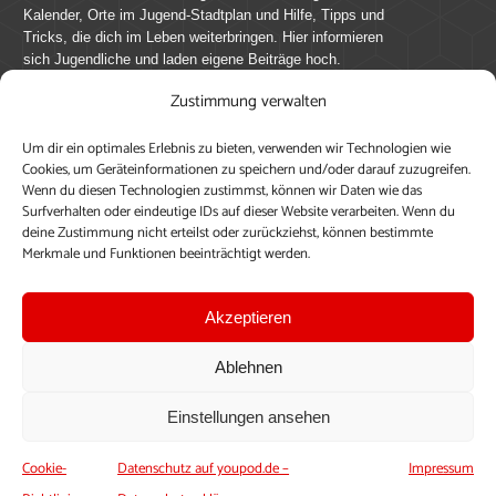
Kalender, Orte im Jugend-Stadtplan und Hilfe, Tipps und
Tricks, die dich im Leben weiterbringen. Hier informieren
sich Jugendliche und laden eigene Beiträge hoch.
Zustimmung verwalten
Mach mit bei youpod.de!
Um dir ein optimales Erlebnis zu bieten, verwenden wir Technologien wie
youpod.de lebt von Menschen wie dir. Sammel
Cookies, um Geräteinformationen zu speichern und/oder darauf zuzugreifen.
journalistische Erfahrung, teile deine Perspektive und
Wenn du diesen Technologien zustimmst, können wir Daten wie das
veröffentliche deine Beiträge auf youpod.de.
Du musst
Surfverhalten oder eindeutige IDs auf dieser Website verarbeiten. Wenn du
deine Zustimmung nicht erteilst oder zurückziehst, können bestimmte
dich anmelden, um alle Funktionen nutzen zu können, ein
Merkmale und Funktionen beeinträchtigt werden.
Profil anzulegen, eigene Beiträge hochzuladen und zu
bearbeiten.
Akzeptieren
Konto erstellen
Einloggen
Ablehnen
Upload ohne Login
Einstellungen ansehen
Cookie-
Datenschutz auf youpod.de –
Impressum