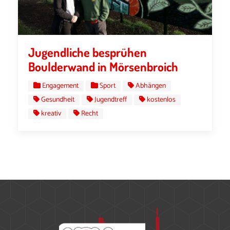
Jugendliche besprühen
Boulderwand in Mörsenbroich
Engagement
Sport
Abhängen
Gesundheit
Jugendtreff
kostenlos
kreativ
Recht