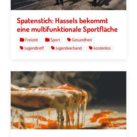
Spatenstich: Hassels bekommt
eine multifunktionale Sportfläche
Freizeit
Sport
Gesundheit
Jugendtreff
Jugendverband
kostenlos