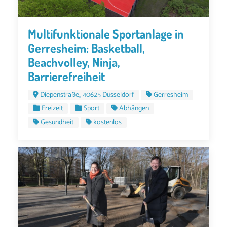
Multifunktionale Sportanlage in
Gerresheim: Basketball,
Beachvolley, Ninja,
Barrierefreiheit
Diepenstraße,, 40625 Düsseldorf
Gerresheim
Freizeit
Sport
Abhängen
Gesundheit
kostenlos