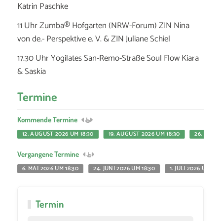
Katrin Paschke
11 Uhr Zumba® Hofgarten (NRW-Forum) ZIN Nina
von de.- Perspektive e. V. & ZIN Juliane Schiel
17.30 Uhr Yogilates San-Remo-Straße Soul Flow Kiara
& Saskia
Termine
Kommende Termine
12. AUGUST 2026 UM 18:30
19. AUGUST 2026 UM 18:30
26. AUGU
Vergangene Termine
6. MAI 2026 UM 18:30
24. JUNI 2026 UM 18:30
1. JULI 2026 UM 18:
Termin