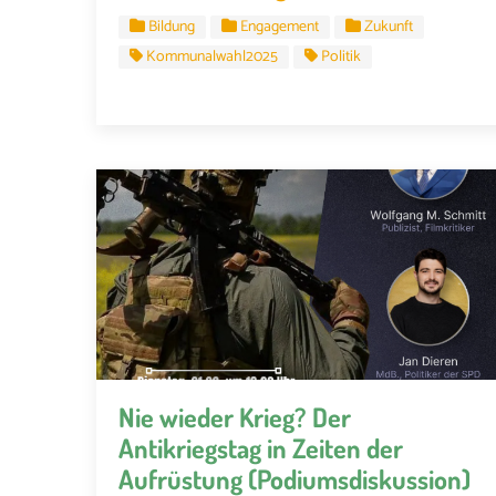
Bildung
Engagement
Zukunft
Kommunalwahl2025
Politik
Nie wieder Krieg? Der
Antikriegstag in Zeiten der
Aufrüstung (Podiumsdiskussion)