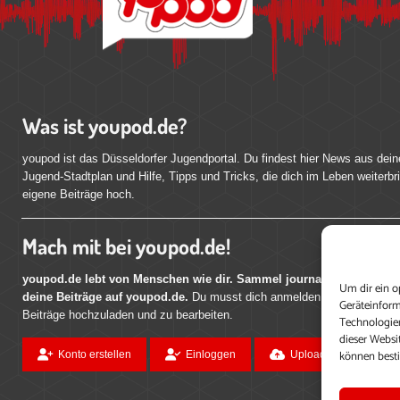
Was ist youpod.de?
youpod ist das Düsseldorfer Jugendportal. Du findest hier News aus dein
Jugend-Stadtplan und Hilfe, Tipps und Tricks, die dich im Leben weiterbr
eigene Beiträge hoch.
Mach mit bei youpod.de!
youpod.de lebt von Menschen wie dir. Sammel journalistische Erfahr
Um dir ein o
deine Beiträge auf youpod.de.
Du musst dich anmelden, um alle Funktio
Geräteinform
Beiträge hochzuladen und zu bearbeiten.
Technologien
dieser Websi
können best
Konto erstellen
Einloggen
Upload ohne Login