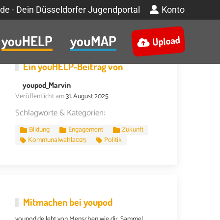
de - Dein Düsseldorfer Jugendportal
Konto
youHELP
youMAP
Upload
Ein
youHELP
-Beitrag von
youpod_Marvin
Veröffentlicht am
31. August 2025
Schlagworte & Kategorien:
Bildung
Engagement
Zukunft
Kommunalwahl2025
Politik
Mitmachen bei youpod
youpod.de lebt von Menschen wie dir. Sammel