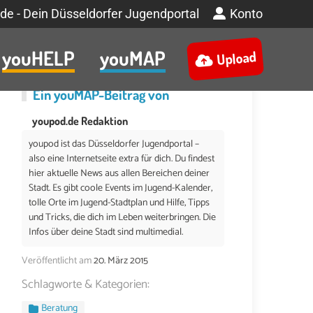
de - Dein Düsseldorfer Jugendportal
Konto
youHELP
youMAP
Upload
Ein
youMAP
-Beitrag von
youpod.de Redaktion
youpod ist das Düsseldorfer Jugendportal –
also eine Internetseite extra für dich. Du findest
hier aktuelle News aus allen Bereichen deiner
Stadt. Es gibt coole Events im Jugend-Kalender,
tolle Orte im Jugend-Stadtplan und Hilfe, Tipps
und Tricks, die dich im Leben weiterbringen. Die
Infos über deine Stadt sind multimedial.
Veröffentlicht am
20. März 2015
Schlagworte & Kategorien:
Beratung