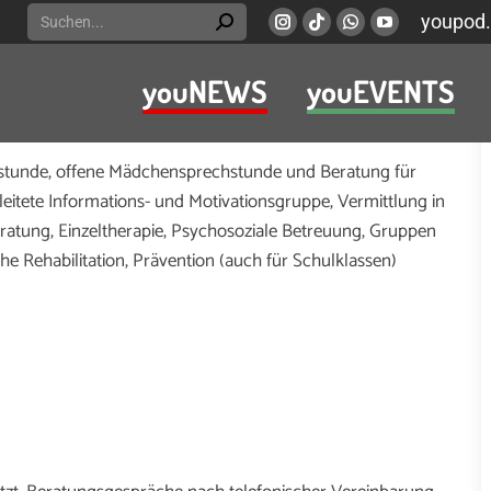
Search:
youpod.
Instagram
Viber
Whatsapp
YouTube
page
page
page
page
youNEWS
youEVENTS
opens
opens
opens
opens
g und/oder Abhängigkeit und betroffenen Angehörigen
in
in
in
in
new
new
new
new
hstunde, offene Mädchensprechstunde und Beratung für
window
window
window
window
eitete Informations- und Motivationsgruppe, Vermittlung in
atung, Einzeltherapie, Psychosoziale Betreuung, Gruppen
e Rehabilitation, Prävention (auch für Schulklassen)