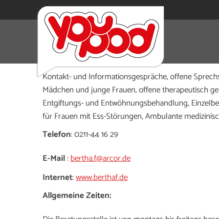
Wir helfen Frauen und Mädchen bei Suchtgefährdun
(Alkohol, Medikamente, Drogen, Ess-Störungen)
Kontakt- und Informationsgespräche, offene Sprec
Mädchen und junge Frauen, offene therapeutisch gel
Entgiftungs- und Entwöhnungsbehandlung, Einzelber
für Frauen mit Ess-Störungen, Ambulante medizinisch
Telefon
: 0211-44 16 29
E-Mail
:
bertha.f@arcor.de
Internet
:
www.berthaf.de
Allgemeine Zeiten: