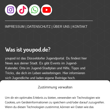
Instagram
IMPRESSUM
|
DATENSCHUTZ
|
ÜBER UNS
|
KONTAKT
Was ist youpod.de?
youpod ist das Düsseldorfer Jugendportal. Du findest hier
News aus deiner Stadt. Es gibt Events im Jugend-
Kalender, Orte im Jugend-Stadtplan und Hilfe, Tipps und
Tricks, die dich im Leben weiterbringen. Hier informieren
sich Jugendliche und laden eigene Beiträge hoch.
Zustimmung verwalten
Mach mit bei youpod.de!
Um dir ein optimales Erlebnis zu bieten, verwenden wir Technologien wie
youpod.de lebt von Menschen wie dir. Sammel
Cookies, um Geräteinformationen zu speichern und/oder darauf zuzugreifen.
journalistische Erfahrung, teile deine Perspektive und
Wenn du diesen Technologien zustimmst, können wir Daten wie das