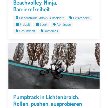
Beachvolley, Ninja,
Barrierefreiheit
Diepenstraße,, 40625 Düsseldorf
Gerresheim
Freizeit
Sport
Abhängen
Gesundheit
kostenlos
Pumptrack in Lichtenbroich:
Rollen, pushen, ausprobieren