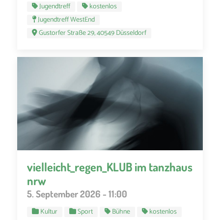
Jugendtreff
kostenlos
Jugendtreff WestEnd
Gustorfer Straße 29, 40549 Düsseldorf
vielleicht_regen_KLUB im tanzhaus
nrw
5. September 2026 - 11:00
Kultur
Sport
Bühne
kostenlos