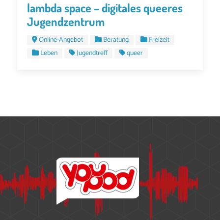
lambda space – digitales queeres
Jugendzentrum
Online-Angebot
Beratung
Freizeit
Leben
Jugendtreff
queer