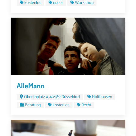
kostenlos
queer
Workshop
AlleMann
Oberlinplatz 4, 40589 Düsseldorf
Holthausen
Beratung
kostenlos
Recht