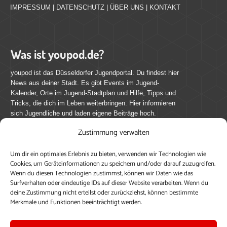
IMPRESSUM
|
DATENSCHUTZ
|
ÜBER UNS
|
KONTAKT
Was ist youpod.de?
youpod ist das Düsseldorfer Jugendportal. Du findest hier
News aus deiner Stadt. Es gibt Events im Jugend-
Kalender, Orte im Jugend-Stadtplan und Hilfe, Tipps und
Tricks, die dich im Leben weiterbringen. Hier informieren
sich Jugendliche und laden eigene Beiträge hoch.
Zustimmung verwalten
Mach mit bei youpod.de!
Um dir ein optimales Erlebnis zu bieten, verwenden wir Technologien wie
youpod.de lebt von Menschen wie dir. Sammel
Cookies, um Geräteinformationen zu speichern und/oder darauf zuzugreifen.
journalistische Erfahrung, teile deine Perspektive und
Wenn du diesen Technologien zustimmst, können wir Daten wie das
veröffentliche deine Beiträge auf youpod.de.
Du musst
Surfverhalten oder eindeutige IDs auf dieser Website verarbeiten. Wenn du
deine Zustimmung nicht erteilst oder zurückziehst, können bestimmte
dich anmelden, um alle Funktionen nutzen zu können, ein
Merkmale und Funktionen beeinträchtigt werden.
Profil anzulegen, eigene Beiträge hochzuladen und zu
bearbeiten.