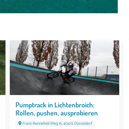
Pumptrack in Lichtenbroich:
Rollen, pushen, ausprobieren
Franz-Rennefeld-Weg 15, 40472 Düsseldorf