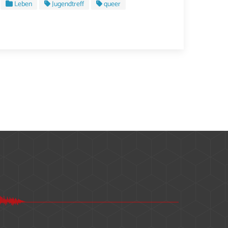
Leben
Jugendtreff
queer