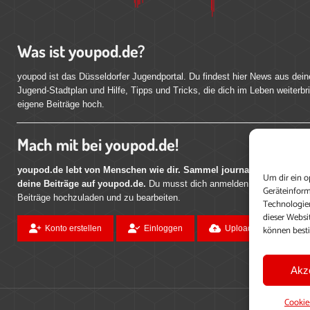
Was ist youpod.de?
youpod ist das Düsseldorfer Jugendportal. Du findest hier News aus dein
Jugend-Stadtplan und Hilfe, Tipps und Tricks, die dich im Leben weiterbr
eigene Beiträge hoch.
Mach mit bei youpod.de!
youpod.de lebt von Menschen wie dir. Sammel journalistische Erfahr
Um dir ein o
deine Beiträge auf youpod.de.
Du musst dich anmelden, um alle Funktio
Geräteinform
Beiträge hochzuladen und zu bearbeiten.
Technologien
dieser Websi
können best
Konto erstellen
Einloggen
Upload ohne Login
Akz
Cookie