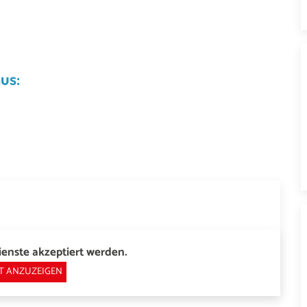
äus:
enste akzeptiert werden.
T ANZUZEIGEN