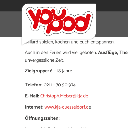
In Düsseldorf gibt es eine große Vielfalt an Kinder- 
trägt einige dieser Orte, so wie die Einrichtung St
Billiard spielen, kochen und euch entspannen.
Auch in den Ferien wird viel geboten.
Ausflüge, Th
unvergessliche Zeit.
Zielgruppe:
6 – 18 Jahre
Telefon:
0211 – 70 90 974
E-Mail:
Christoph.Meiser@kja.de
Internet:
www.kja-duesseldorf.d
e
Öffnungszeiten: