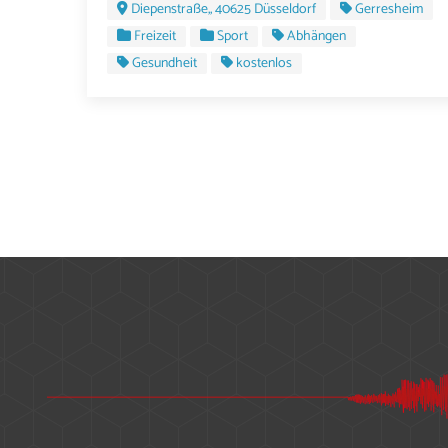
Diepenstraße,, 40625 Düsseldorf
Gerresheim
Freizeit
Sport
Abhängen
Gesundheit
kostenlos