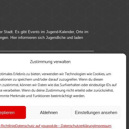
er Stadt. Es gibt Events im Jugend-Kalender, Orte im
ingen. Hier informieren sich Jugendliche und laden
Zustimmung verwalten
ung, teile deine Perspektive und veröffentliche
ptimales Erlebnis zu bieten, verwenden wir Technologien wie Cookies, um
nen nutzen zu können, ein Profil anzulegen, eigene
ationen zu speichern und/oder darauf zuzugreifen. Wenn du diesen
 zustimmst, können wir Daten wie das Surfverhalten oder eindeutige IDs auf
te verarbeiten. Wenn du deine Zustimmung nicht erteilst oder zurückziehst,
immte Merkmale und Funktionen beeinträchtigt werden.
eptieren
Ablehnen
Einstellungen ansehen
-Richtlinie
Datenschutz auf youpod.de – Datenschutzerklärung
Impressum