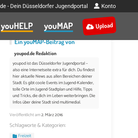
de - Dein Düsseldorfer Jugendportal
Konto
youHELP
youMAP
Upload
Ein
youMAP
-Beitrag von
youpod.de Redaktion
youpod ist das Düsseldorfer Jugendportal –
also eine Internetseite extra für dich. Du findest
hier aktuelle News aus allen Bereichen deiner
Stadt. Es gibt coole Events im Jugend-Kalender,
tolle Orte im Jugend-Stadtplan und Hilfe, Tipps
und Tricks, die dich im Leben weiterbringen. Die
Infos über deine Stadt sind multimedial.
Veröffentlicht am
2. März 2016
Schlagworte & Kategorien:
Freizeit