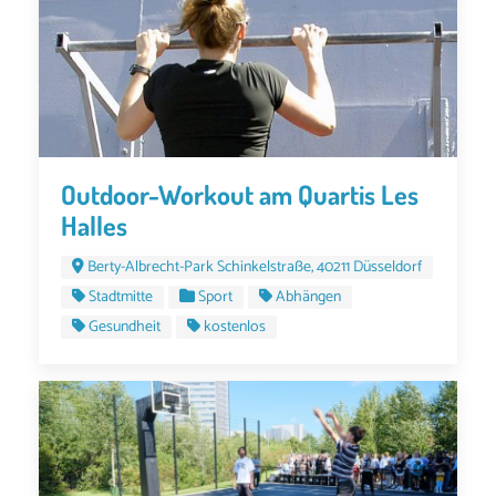
Outdoor-Workout am Quartis Les
Halles
Berty-Albrecht-Park Schinkelstraße, 40211 Düsseldorf
Stadtmitte
Sport
Abhängen
Gesundheit
kostenlos