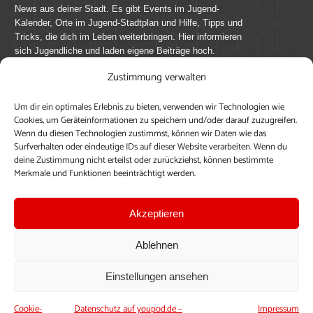
News aus deiner Stadt. Es gibt Events im Jugend-
Kalender, Orte im Jugend-Stadtplan und Hilfe, Tipps und
Tricks, die dich im Leben weiterbringen. Hier informieren
sich Jugendliche und laden eigene Beiträge hoch.
Zustimmung verwalten
Mach mit bei youpod.de!
Um dir ein optimales Erlebnis zu bieten, verwenden wir Technologien wie
youpod.de lebt von Menschen wie dir. Sammel
Cookies, um Geräteinformationen zu speichern und/oder darauf zuzugreifen.
journalistische Erfahrung, teile deine Perspektive und
Wenn du diesen Technologien zustimmst, können wir Daten wie das
veröffentliche deine Beiträge auf youpod.de.
Du musst
Surfverhalten oder eindeutige IDs auf dieser Website verarbeiten. Wenn du
deine Zustimmung nicht erteilst oder zurückziehst, können bestimmte
dich anmelden, um alle Funktionen nutzen zu können, ein
Merkmale und Funktionen beeinträchtigt werden.
Profil anzulegen, eigene Beiträge hochzuladen und zu
bearbeiten.
Akzeptieren
Konto erstellen
Einloggen
Ablehnen
Upload ohne Login
Einstellungen ansehen
Cookie-
Datenschutz auf youpod.de –
Impressum