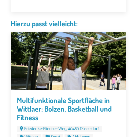
Hierzu passt vielleicht:
Multifunktionale Sportfläche in
Wittlaer: Bolzen, Basketball und
Fitness
Friederike-Fliedner-Weg, 40489 Düsseldorf