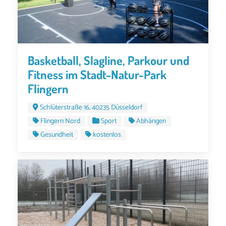
Basketball, Slagline, Parkour und
Fitness im Stadt-Natur-Park
Flingern
Schlüterstraße 16, 40235 Düsseldorf
Flingern Nord
Sport
Abhängen
Gesundheit
kostenlos