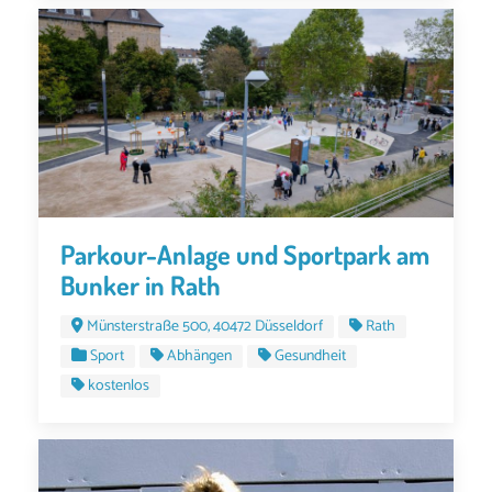
Parkour-Anlage und Sportpark am
Bunker in Rath
Münsterstraße 500, 40472 Düsseldorf
Rath
Sport
Abhängen
Gesundheit
kostenlos