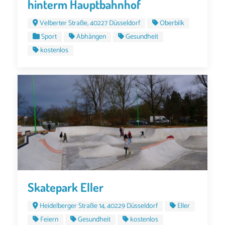
hinterm Hauptbahnhof
Velberter Straße, 40227 Düsseldorf
Oberbilk
Sport
Abhängen
Gesundheit
kostenlos
Skatepark Eller
Heidelberger Straße 14, 40229 Düsseldorf
Eller
Feiern
Gesundheit
kostenlos