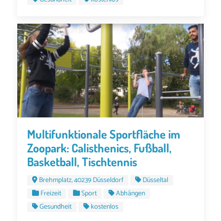
Multifunktionale Sportfläche im
Zoopark: Calisthenics, Fußball,
Basketball, Tischtennis
Brehmplatz, 40239 Düsseldorf
Düsseltal
Freizeit
Sport
Abhängen
Gesundheit
kostenlos