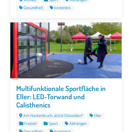
Wittlaer
Sport
Abhängen
Gesundheit
kostenlos
Multifunktionale Sportfläche in
Eller: LED-Torwand und
Calisthenics
Am Hackenbruch, 40231 Düsseldorf
Eller
Freizeit
Sport
Abhängen
Gesundheit
kostenlos