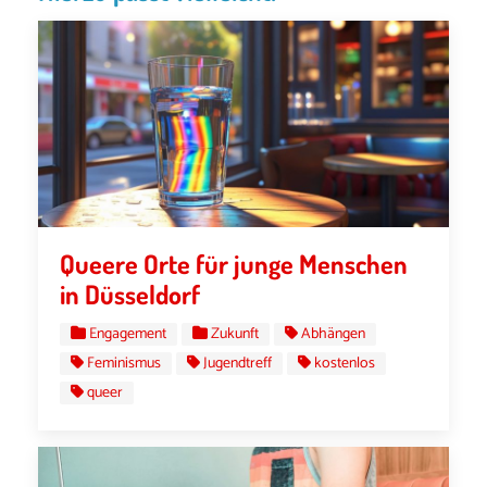
Queere Orte für junge Menschen
in Düsseldorf
Engagement
Zukunft
Abhängen
Feminismus
Jugendtreff
kostenlos
queer