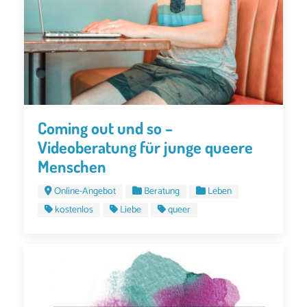
Coming out und so –
Videoberatung für junge queere
Menschen
Online-Angebot
Beratung
Leben
kostenlos
Liebe
queer