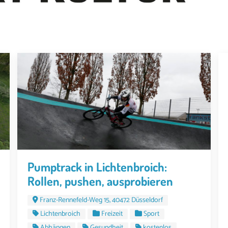
Pumptrack in Lichtenbroich:
Rollen, pushen, ausprobieren
Franz-Rennefeld-Weg 15, 40472 Düsseldorf
Lichtenbroich
Freizeit
Sport
Abhängen
Gesundheit
kostenlos