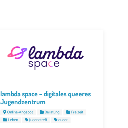
lambda space – digitales queeres
Jugendzentrum
Online-Angebot
Beratung
Freizeit
Leben
Jugendtreff
queer