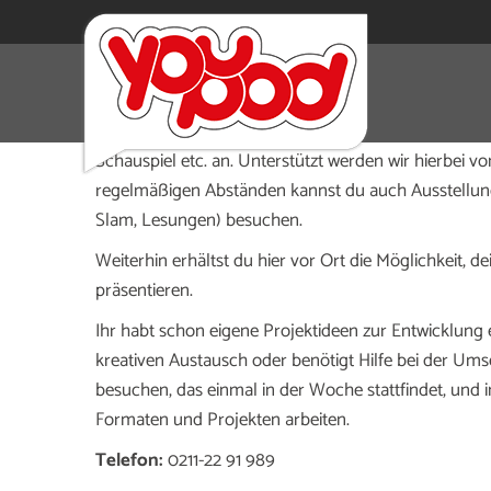
Im Standort Kultur kannst du auf vielfältige Weise de
und Workshops aus den Bereichen Digitale Medien, Ku
Schauspiel etc. an. Unterstützt werden wir hierbei v
regelmäßigen Abständen kannst du auch Ausstellung
Slam, Lesungen) besuchen.
Weiterhin erhältst du hier vor Ort die Möglichkeit,
präsentieren.
Ihr habt schon eigene Projektideen zur Entwicklung
kreativen Austausch oder benötigt Hilfe bei der Um
besuchen, das einmal in der Woche stattfindet, und
Formaten und Projekten arbeiten.
Telefon:
0211-22 91 989