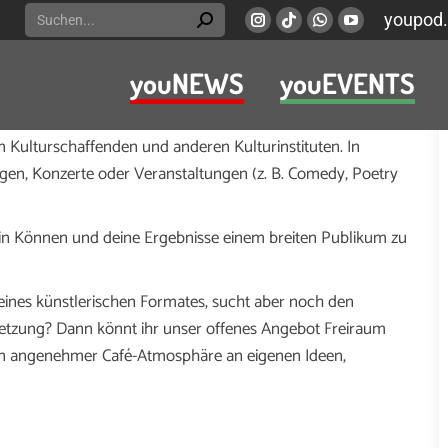
Search:
youpod.
Instagram
Viber
Whatsapp
YouTube
page
page
page
page
youNEWS
youEVENTS
opens
opens
opens
opens
ine Kreativität ausleben. Wir bieten dir zahlreiche Projekte
in
in
in
in
nst, Fotograﬁe, Literatur, Malerei, Musik, Tanz, Theater,
new
new
new
new
on Kulturschaffenden und anderen Kulturinstituten. In
window
window
window
window
en, Konzerte oder Veranstaltungen (z. B. Comedy, Poetry
 dein Können und deine Ergebnisse einem breiten Publikum zu
 eines künstlerischen Formates, sucht aber noch den
setzung? Dann könnt ihr unser offenes Angebot Freiraum
 in angenehmer Café-Atmosphäre an eigenen Ideen,