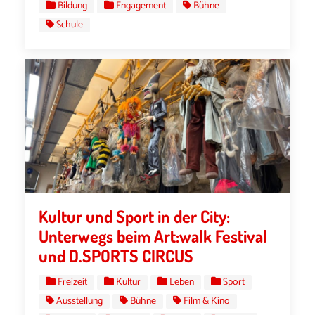
Bildung
Engagement
Bühne
Schule
Kultur und Sport in der City:
Unterwegs beim Art:walk Festival
und D.SPORTS CIRCUS
Freizeit
Kultur
Leben
Sport
Ausstellung
Bühne
Film & Kino