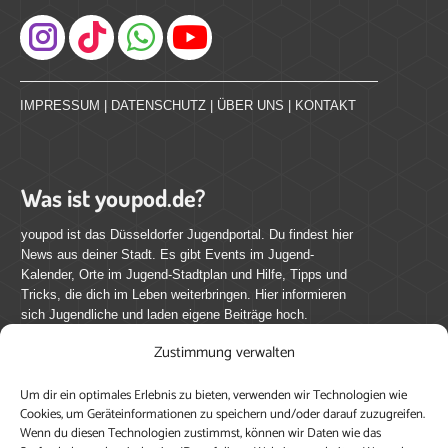
Instagram
IMPRESSUM
|
DATENSCHUTZ
|
ÜBER UNS
|
KONTAKT
Was ist youpod.de?
youpod ist das Düsseldorfer Jugendportal. Du findest hier
News aus deiner Stadt. Es gibt Events im Jugend-
Kalender, Orte im Jugend-Stadtplan und Hilfe, Tipps und
Tricks, die dich im Leben weiterbringen. Hier informieren
sich Jugendliche und laden eigene Beiträge hoch.
Zustimmung verwalten
Mach mit bei youpod.de!
Um dir ein optimales Erlebnis zu bieten, verwenden wir Technologien wie
youpod.de lebt von Menschen wie dir. Sammel
Cookies, um Geräteinformationen zu speichern und/oder darauf zuzugreifen.
journalistische Erfahrung, teile deine Perspektive und
Wenn du diesen Technologien zustimmst, können wir Daten wie das