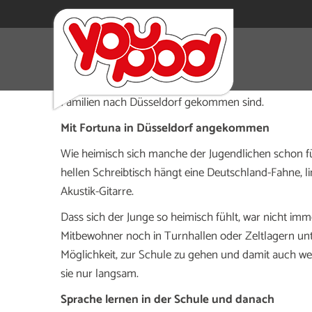
Sie sind weit weg von ihrer Heimat und trotzdem:
Di
wie ein richtiges Zuhause.
In der Wohngruppe der D
Familien nach Düsseldorf gekommen sind.
Mit Fortuna in Düsseldorf angekommen
Wie heimisch sich manche der Jugendlichen schon f
hellen Schreibtisch hängt eine Deutschland-Fahne, 
Akustik-Gitarre.
Dass sich der Junge so heimisch fühlt, war nicht i
Mitbewohner noch in Turnhallen oder Zeltlagern unter
Möglichkeit, zur Schule zu gehen und damit auch we
sie nur langsam.
Sprache lernen in der Schule und danach