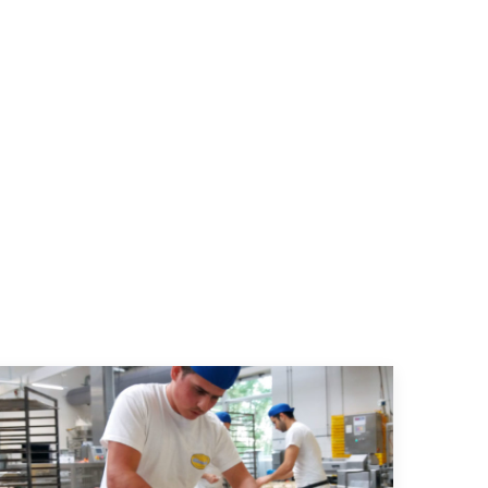
Kommt man durch die Eingangstür der Wohngruppe, wird man direkt auf sechs ver