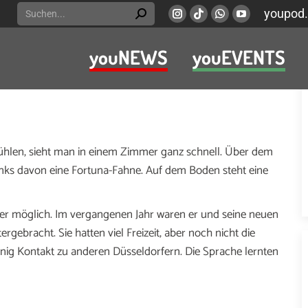
Search:
youpod.
Instagram
Viber
Whatsapp
YouTube
page
page
page
page
youNEWS
youEVENTS
opens
opens
opens
opens
e Wohnung der jungen Geflüchteten ist ausgestattet
in
in
in
in
iakonie leben minderjährige Flüchtlinge, die ohne ihre
new
new
new
new
window
window
window
window
ühlen, sieht man in einem Zimmer ganz schnell. Über dem
links davon eine Fortuna-Fahne. Auf dem Boden steht eine
mmer möglich. Im vergangenen Jahr waren er und seine neuen
gebracht. Sie hatten viel Freizeit, aber noch nicht die
nig Kontakt zu anderen Düsseldorfern. Die Sprache lernten