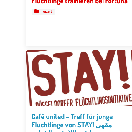
Flüchtlinge trainieren bei Fortuna
Freizeit
Café united – Treff für junge
Flüchtlinge von STAY! مقهى