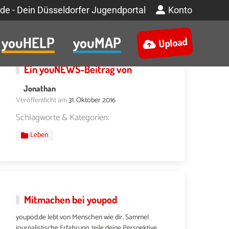
de - Dein Düsseldorfer Jugendportal
Konto
youHELP
youMAP
Upload
Ein
youNEWS
-Beitrag von
Jonathan
Veröffentlicht am
31. Oktober 2016
Schlagworte & Kategorien:
Leben
Mitmachen bei youpod
youpod.de lebt von Menschen wie dir. Sammel
journalistische Erfahrung, teile deine Perspektive