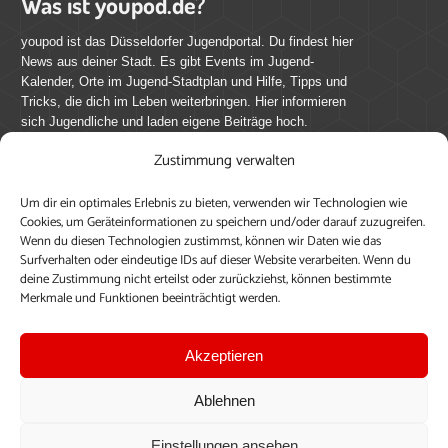
Was ist youpod.de?
youpod ist das Düsseldorfer Jugendportal. Du findest hier
News aus deiner Stadt. Es gibt Events im Jugend-
Kalender, Orte im Jugend-Stadtplan und Hilfe, Tipps und
Tricks, die dich im Leben weiterbringen. Hier informieren
sich Jugendliche und laden eigene Beiträge hoch.
Zustimmung verwalten
Mach mit bei youpod.de!
Um dir ein optimales Erlebnis zu bieten, verwenden wir Technologien wie
youpod.de lebt von Menschen wie dir. Sammel
Cookies, um Geräteinformationen zu speichern und/oder darauf zuzugreifen.
journalistische Erfahrung, teile deine Perspektive und
Wenn du diesen Technologien zustimmst, können wir Daten wie das
veröffentliche deine Beiträge auf youpod.de.
Du musst
Surfverhalten oder eindeutige IDs auf dieser Website verarbeiten. Wenn du
deine Zustimmung nicht erteilst oder zurückziehst, können bestimmte
dich anmelden, um alle Funktionen nutzen zu können, ein
Merkmale und Funktionen beeinträchtigt werden.
Profil anzulegen, eigene Beiträge hochzuladen und zu
bearbeiten.
Akzeptieren
Konto erstellen
Einloggen
Ablehnen
Upload ohne Login
Einstellungen ansehen