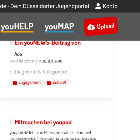
de - Dein Düsseldorfer Jugendportal
Konto
youHELP
youMAP
Upload
Ein
youNEWS
-Beitrag von
Ace
Veröffentlicht am
25. Juli 2018
Schlagworte & Kategorien:
Engagement
Zukunft
Mitmachen bei youpod
youpod.de lebt von Menschen wie dir. Sammel
journalistische Erfahrung, teile deine Perspektive