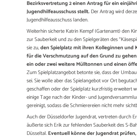
Bezirksvertretung 2 einen Antrag für ein einjäh
Jugendhilfeausschuss stellt.
Der Antrag wird derze
Jugendhilfeausschuss landen.
Weiterhin sicherte Katrin Kempf (Gartenamt) den K
zur Sauberkeit und zu den Spielgeräten des “Käsespie
sie zu,
den Spielplatz mit ihren Kolleginnen und
für die Verschmutzung auf den Grund zu gehen. E
ein oder zwei weitere Mülltonnen und einen öff
Zum Spielplatzangebot betonte sie, dass der Umbau 
sei. Sie wolle aber das Spielangebot vor Ort begut
geschaffen oder der Spielplatz kurzfristig erweitert
einige Tage nach der Kinder- und Jugendversammlun
gereinigt, sodass die Schmierereien nicht mehr sichtb
Auch der Düsseldorfer Jugendrat, vertreten durch E
äußerte sich Erik zur fehlenden Sauberkeit des S-Bah
Düsseltal.
Eventuell könne der Jugendrat prüfen,