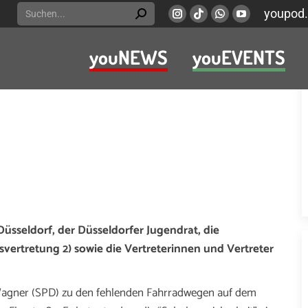
Search:
youpod.
Instagram
Viber
Whatsapp
YouTube
page
page
page
page
youNEWS
youEVENTS
opens
opens
opens
opens
in
in
in
in
new
new
new
new
window
window
window
window
sseldorf, der Düsseldorfer Jugendrat, die
svertretung 2) sowie die Vertreterinnen und Vertreter
 Wagner (SPD) zu den fehlenden Fahrradwegen auf dem