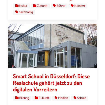
Kultur
Zukunft
Bühne
Konzert
nachhaltig
Smart School in Düsseldorf: Diese
Realschule gehört jetzt zu den
digitalen Vorreitern
Bildung
Zukunft
Medien
Schule