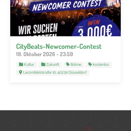
CityBeats-Newcomer-Contest
19. Oktober 2026 - 23:59
Kultur
Zukunft
Bühne
kostenlos
Lacombletstraße 10, 40239 Düsseldorf