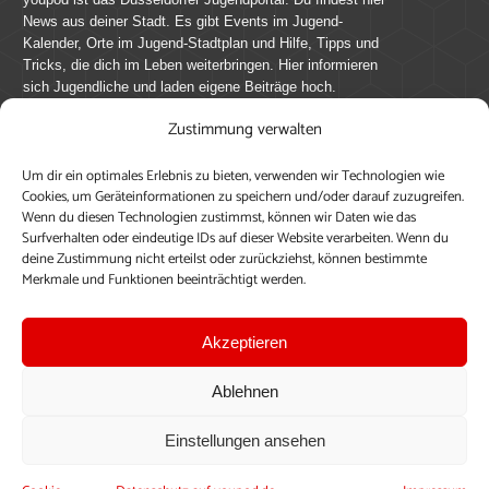
News aus deiner Stadt. Es gibt Events im Jugend-
Kalender, Orte im Jugend-Stadtplan und Hilfe, Tipps und
Tricks, die dich im Leben weiterbringen. Hier informieren
sich Jugendliche und laden eigene Beiträge hoch.
Zustimmung verwalten
Mach mit bei youpod.de!
Um dir ein optimales Erlebnis zu bieten, verwenden wir Technologien wie
youpod.de lebt von Menschen wie dir. Sammel
Cookies, um Geräteinformationen zu speichern und/oder darauf zuzugreifen.
journalistische Erfahrung, teile deine Perspektive und
Wenn du diesen Technologien zustimmst, können wir Daten wie das
veröffentliche deine Beiträge auf youpod.de.
Du musst
Surfverhalten oder eindeutige IDs auf dieser Website verarbeiten. Wenn du
deine Zustimmung nicht erteilst oder zurückziehst, können bestimmte
dich anmelden, um alle Funktionen nutzen zu können, ein
Merkmale und Funktionen beeinträchtigt werden.
Profil anzulegen, eigene Beiträge hochzuladen und zu
bearbeiten.
Akzeptieren
Konto erstellen
Einloggen
Ablehnen
Upload ohne Login
Einstellungen ansehen