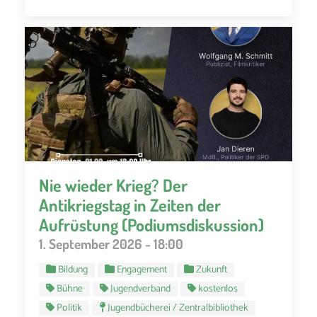
Nie wieder Krieg? Der
Antikriegstag in Zeiten der
Aufrüstung (Podiumsdiskussion)
1. September 2026 - 18:00
Bildung
Engagement
Zukunft
Bühne
Jugendverband
kostenlos
Politik
Jugendbücherei / Zentralbibliothek