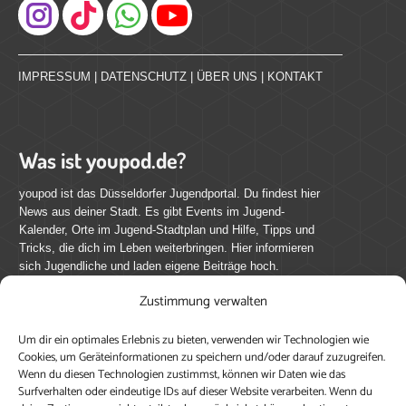
Instagram
IMPRESSUM
|
DATENSCHUTZ
|
ÜBER UNS
|
KONTAKT
Was ist youpod.de?
youpod ist das Düsseldorfer Jugendportal. Du findest hier
News aus deiner Stadt. Es gibt Events im Jugend-
Kalender, Orte im Jugend-Stadtplan und Hilfe, Tipps und
Tricks, die dich im Leben weiterbringen. Hier informieren
sich Jugendliche und laden eigene Beiträge hoch.
Zustimmung verwalten
Mach mit bei youpod.de!
Um dir ein optimales Erlebnis zu bieten, verwenden wir Technologien wie
youpod.de lebt von Menschen wie dir. Sammel
Cookies, um Geräteinformationen zu speichern und/oder darauf zuzugreifen.
journalistische Erfahrung, teile deine Perspektive und
Wenn du diesen Technologien zustimmst, können wir Daten wie das
veröffentliche deine Beiträge auf youpod.de.
Du musst
Surfverhalten oder eindeutige IDs auf dieser Website verarbeiten. Wenn du