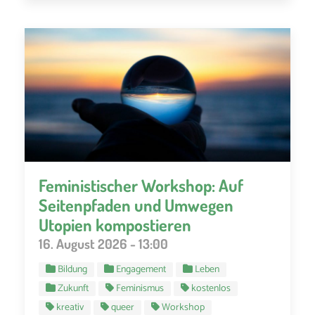
Feministischer Workshop: Auf
Seitenpfaden und Umwegen
Utopien kompostieren
16. August 2026 - 13:00
Bildung
Engagement
Leben
Zukunft
Feminismus
kostenlos
kreativ
queer
Workshop