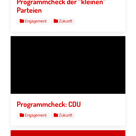
Programmcheck der “kleinen”
Parteien
Engagement
Zukunft
Programmcheck: CDU
Engagement
Zukunft