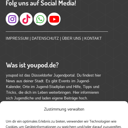
Folg uns auf Social Media!
Instagram
IMPRESSUM
|
DATENSCHUTZ
|
ÜBER UNS
|
KONTAKT
Was ist youpod.de?
youpod ist das Düsseldorfer Jugendportal. Du findest hier
News aus deiner Stadt. Es gibt Events im Jugend-
Kalender, Orte im Jugend-Stadtplan und Hilfe, Tipps und
Tricks, die dich im Leben weiterbringen. Hier informieren
sich Jugendliche und laden eigene Beiträge hoch.
Zustimmung verwalten
Mach mit bei youpod.de!
Um dir ein optimales Erlebnis zu bieten, verwenden wir Technologien wie
youpod.de lebt von Menschen wie dir. Sammel
Cookies, um Geräteinformationen zu speichern und/oder darauf zuzugreifen.