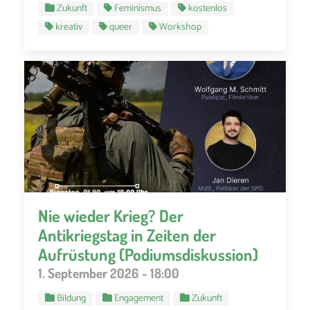
Zukunft
Feminismus
kostenlos
kreativ
queer
Workshop
Nie wieder Krieg? Der
Antikriegstag in Zeiten der
Aufrüstung (Podiumsdiskussion)
1. September 2026 - 18:00
Bildung
Engagement
Zukunft