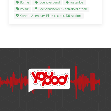
Bühne
Jugendverband
kostenlos
Politik
Jugendbücherei / Zentralbibliothek
Konrad-Adenauer-Platz 1 , 40210 Düsseldorf