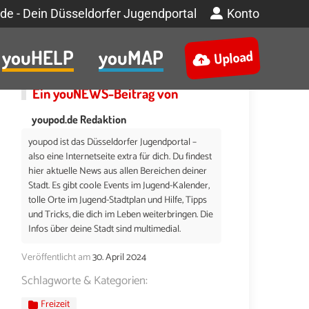
de - Dein Düsseldorfer Jugendportal
Konto
youHELP
youMAP
Upload
Ein
youNEWS
-Beitrag von
youpod.de Redaktion
youpod ist das Düsseldorfer Jugendportal –
also eine Internetseite extra für dich. Du findest
hier aktuelle News aus allen Bereichen deiner
Stadt. Es gibt coole Events im Jugend-Kalender,
tolle Orte im Jugend-Stadtplan und Hilfe, Tipps
und Tricks, die dich im Leben weiterbringen. Die
Infos über deine Stadt sind multimedial.
Veröffentlicht am
30. April 2024
Schlagworte & Kategorien:
Freizeit