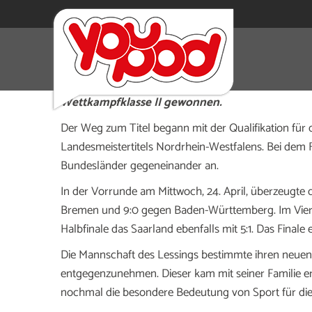
Das Tischtennis-Team des Lessing-Gymnasiums 
Schulmeisterschaft bei dem Frühjahrsfinale von 
Wettkampfklasse II gewonnen.
Der Weg zum Titel begann mit der Qualifikation für 
Landesmeistertitels Nordrhein-Westfalens. Bei dem F
Bundesländer gegeneinander an.
In der Vorrunde am Mittwoch, 24. April, überzeugte
Bremen und 9:0 gegen Baden-Württemberg. Im Viertel
Halbfinale das Saarland ebenfalls mit 5:1. Das Final
Die Mannschaft des Lessings bestimmte ihren neuen M
entgegenzunehmen. Dieser kam mit seiner Familie er
nochmal die besondere Bedeutung von Sport für die I