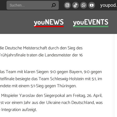
Search:
youpod.
Instagram
Viber
Whatsapp
YouTube
page
page
page
page
youNEWS
youEVENTS
opens
opens
opens
opens
und Lessing-Berufskollegs hat die Deutsche
in
in
in
in
“Jugend trainiert für Olympia und Paralympics” in der
new
new
new
new
window
window
window
window
die Deutsche Meisterschaft durch den Sieg des
rühjahrsfinale traten die Landesmeister der 16
 das Team mit klaren Siegen: 9:0 gegen Bayern, 9:0 gegen
finale besiegte das Team Schleswig-Holstein mit 5:1, im
e endete mit einem 5:1-Sieg gegen Thüringen.
itspieler Yaroslav den Siegerpokal am Freitag, 26. April,
st vor einem Jahr aus der Ukraine nach Deutschland, was
ntegration aufzeigt.