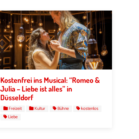
Kostenfrei ins Musical: “Romeo &
Julia – Liebe ist alles” in
Düsseldorf
Freizeit
Kultur
Bühne
kostenlos
Liebe