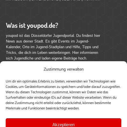
Was ist youpod.de?
youpod ist das Düsseldorfer Jugendportal. Du findest hier
News aus deiner Stadt. Es gibt Events im Jugend-
Kalender, Orte im Jugend-Stadtplan und Hilfe, Tipps und
Tricks, die dich im Leben weiterbringen. Hier informieren
sich Jugendliche und laden eigene Beiträge hoch.
Zustimmung verwalten
Mach mit bei youpod.de!
Um dir ein optimales Erlebnis zu bieten, verwenden wir Technologien wie
youpod.de lebt von Menschen wie dir. Sammel
Cookies, um Geräteinformationen zu speichern und/oder darauf zuzugreifen.
journalistische Erfahrung, teile deine Perspektive und
Wenn du diesen Technologien zustimmst, können wir Daten wie das
veröffentliche deine Beiträge auf youpod.de.
Du musst
Surfverhalten oder eindeutige IDs auf dieser Website verarbeiten. Wenn du
deine Zustimmung nicht erteilst oder zurückziehst, können bestimmte
dich anmelden, um alle Funktionen nutzen zu können, ein
Merkmale und Funktionen beeinträchtigt werden.
Profil anzulegen, eigene Beiträge hochzuladen und zu
bearbeiten.
Akzeptieren
Konto erstellen
Einloggen