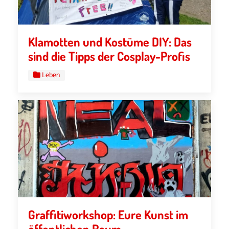
Klamotten und Kostüme DIY: Das
sind die Tipps der Cosplay-Profis
Leben
Graffitiworkshop: Eure Kunst im
öffentlichen Raum