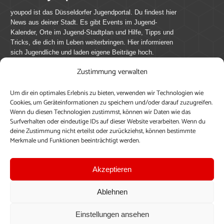
youpod ist das Düsseldorfer Jugendportal. Du findest hier
News aus deiner Stadt. Es gibt Events im Jugend-
Kalender, Orte im Jugend-Stadtplan und Hilfe, Tipps und
Tricks, die dich im Leben weiterbringen. Hier informieren
sich Jugendliche und laden eigene Beiträge hoch.
Zustimmung verwalten
Mach mit bei youpod.de!
Um dir ein optimales Erlebnis zu bieten, verwenden wir Technologien wie
youpod.de lebt von Menschen wie dir. Sammel
Cookies, um Geräteinformationen zu speichern und/oder darauf zuzugreifen.
journalistische Erfahrung, teile deine Perspektive und
Wenn du diesen Technologien zustimmst, können wir Daten wie das
veröffentliche deine Beiträge auf youpod.de.
Du musst
Surfverhalten oder eindeutige IDs auf dieser Website verarbeiten. Wenn du
deine Zustimmung nicht erteilst oder zurückziehst, können bestimmte
dich anmelden, um alle Funktionen nutzen zu können, ein
Merkmale und Funktionen beeinträchtigt werden.
Profil anzulegen, eigene Beiträge hochzuladen und zu
bearbeiten.
Akzeptieren
Konto erstellen
Einloggen
Ablehnen
Upload ohne Login
Einstellungen ansehen