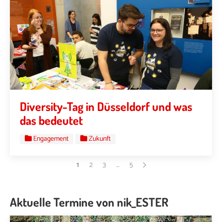
Diversity-Tag in Düsseldorf und was
das bedeutet
Engagement
Zukunft
1
2
3
…
5
Aktuelle Termine von nik_ESTER