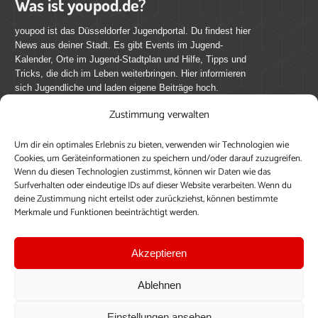
Was ist youpod.de?
youpod ist das Düsseldorfer Jugendportal. Du findest hier
News aus deiner Stadt. Es gibt Events im Jugend-
Kalender, Orte im Jugend-Stadtplan und Hilfe, Tipps und
Tricks, die dich im Leben weiterbringen. Hier informieren
sich Jugendliche und laden eigene Beiträge hoch.
Zustimmung verwalten
Mach mit bei youpod.de!
Um dir ein optimales Erlebnis zu bieten, verwenden wir Technologien wie
youpod.de lebt von Menschen wie dir. Sammel
Cookies, um Geräteinformationen zu speichern und/oder darauf zuzugreifen.
journalistische Erfahrung, teile deine Perspektive und
Wenn du diesen Technologien zustimmst, können wir Daten wie das
veröffentliche deine Beiträge auf youpod.de.
Du musst
Surfverhalten oder eindeutige IDs auf dieser Website verarbeiten. Wenn du
deine Zustimmung nicht erteilst oder zurückziehst, können bestimmte
dich anmelden, um alle Funktionen nutzen zu können, ein
Merkmale und Funktionen beeinträchtigt werden.
Profil anzulegen, eigene Beiträge hochzuladen und zu
bearbeiten.
Akzeptieren
Konto erstellen
Einloggen
Ablehnen
Upload ohne Login
Einstellungen ansehen