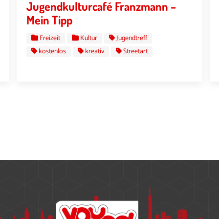
Jugendkulturcafé Franzmann –
Mein Tipp
Freizeit
Kultur
Jugendtreff
kostenlos
kreativ
Streetart