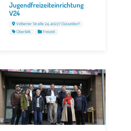
Jugendfreizeiteinrichtung
V24
Velberter Straße 24, 40227 Düsseldorf
Oberbilk
Freizeit