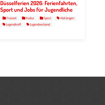
Düsselferien 2026: Ferienfahrten,
Sport und Jobs für Jugendliche
Freizeit
Kultur
Sport
Abhängen
Jugendtreff
Jugendverband