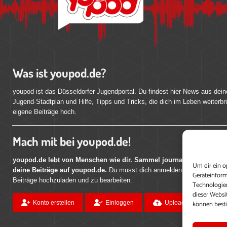
Was ist youpod.de?
youpod ist das Düsseldorfer Jugendportal. Du findest hier News aus dein
Jugend-Stadtplan und Hilfe, Tipps und Tricks, die dich im Leben weiterbr
eigene Beiträge hoch.
Mach mit bei youpod.de!
youpod.de lebt von Menschen wie dir. Sammel journalistische Erfahr
Um dir ein o
deine Beiträge auf youpod.de.
Du musst dich anmelden, um alle Funktio
Geräteinform
Beiträge hochzuladen und zu bearbeiten.
Technologien
dieser Websi
können best
Konto erstellen
Einloggen
Upload ohne Login