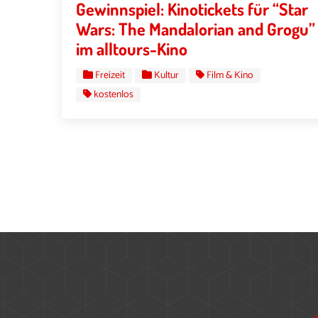
Gewinnspiel: Kinotickets für “Star
Wars: The Mandalorian and Grogu”
im alltours-Kino
Freizeit
Kultur
Film & Kino
kostenlos