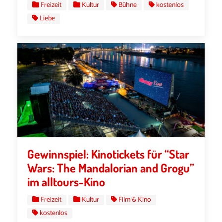
Freizeit
Kultur
Bühne
kostenlos
Liebe
Gewinnspiel: Kinotickets für “Star
Wars: The Mandalorian and Grogu”
im alltours-Kino
Freizeit
Kultur
Film & Kino
kostenlos