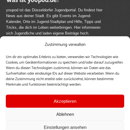
youpod ist das Düsseldorfer Jugendportal. Du findest hier
News aus deiner Stadt. Es gibt Events im Jugend-
Kalender, Orte im Jugend-Stadtplan und Hilfe, Tipps und
Tricks, die dich im Leben weiterbringen. Hier informieren
sich Jugendliche und laden eigene Beiträge hoch.
Zustimmung verwalten
Mach mit bei youpod.de!
Um dir ein optimales Erlebnis zu bieten, verwenden wir Technologien wie
youpod.de lebt von Menschen wie dir. Sammel
Cookies, um Geräteinformationen zu speichern und/oder darauf zuzugreifen.
journalistische Erfahrung, teile deine Perspektive und
Wenn du diesen Technologien zustimmst, können wir Daten wie das
veröffentliche deine Beiträge auf youpod.de.
Du musst
Surfverhalten oder eindeutige IDs auf dieser Website verarbeiten. Wenn du
deine Zustimmung nicht erteilst oder zurückziehst, können bestimmte
dich anmelden, um alle Funktionen nutzen zu können, ein
Merkmale und Funktionen beeinträchtigt werden.
Profil anzulegen, eigene Beiträge hochzuladen und zu
bearbeiten.
Akzeptieren
Konto erstellen
Einloggen
Ablehnen
Upload ohne Login
Einstellungen ansehen