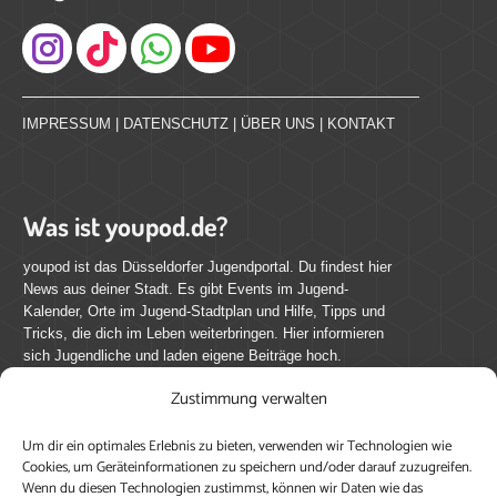
Instagram
IMPRESSUM
|
DATENSCHUTZ
|
ÜBER UNS
|
KONTAKT
Was ist youpod.de?
youpod ist das Düsseldorfer Jugendportal. Du findest hier
News aus deiner Stadt. Es gibt Events im Jugend-
Kalender, Orte im Jugend-Stadtplan und Hilfe, Tipps und
Tricks, die dich im Leben weiterbringen. Hier informieren
sich Jugendliche und laden eigene Beiträge hoch.
Zustimmung verwalten
Mach mit bei youpod.de!
Um dir ein optimales Erlebnis zu bieten, verwenden wir Technologien wie
youpod.de lebt von Menschen wie dir. Sammel
Cookies, um Geräteinformationen zu speichern und/oder darauf zuzugreifen.
journalistische Erfahrung, teile deine Perspektive und
Wenn du diesen Technologien zustimmst, können wir Daten wie das