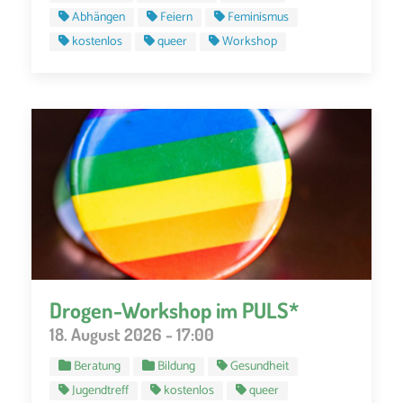
Abhängen
Feiern
Feminismus
kostenlos
queer
Workshop
Drogen-Workshop im PULS*
18. August 2026 - 17:00
Beratung
Bildung
Gesundheit
Jugendtreff
kostenlos
queer