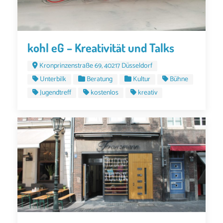
kohl eG – Kreativität und Talks
Kronprinzenstraße 69, 40217 Düsseldorf
Unterbilk
Beratung
Kultur
Bühne
Jugendtreff
kostenlos
kreativ