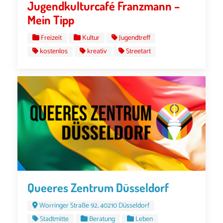
Jugendkulturcafé Franzmann –
Mein Tipp
Freizeit
Kultur
Jugendtreff
kostenlos
kreativ
Streetart
Queeres Zentrum Düsseldorf
Worringer Straße 92, 40210 Düsseldorf
Stadtmitte
Beratung
Leben