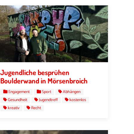
Jugendliche besprühen
Boulderwand in Mörsenbroich
Engagement
Sport
Abhängen
Gesundheit
Jugendtreff
kostenlos
kreativ
Recht