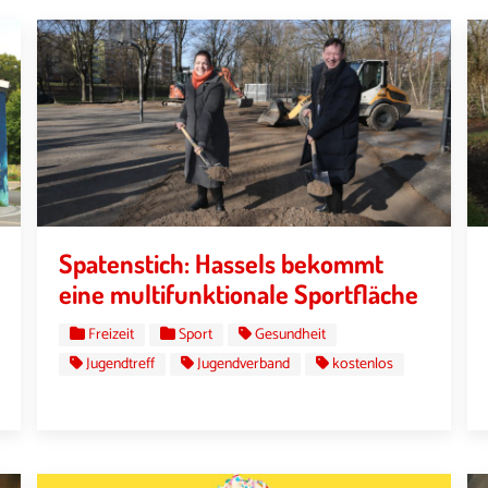
Spatenstich: Hassels bekommt
eine multifunktionale Sportfläche
Freizeit
Sport
Gesundheit
Jugendtreff
Jugendverband
kostenlos