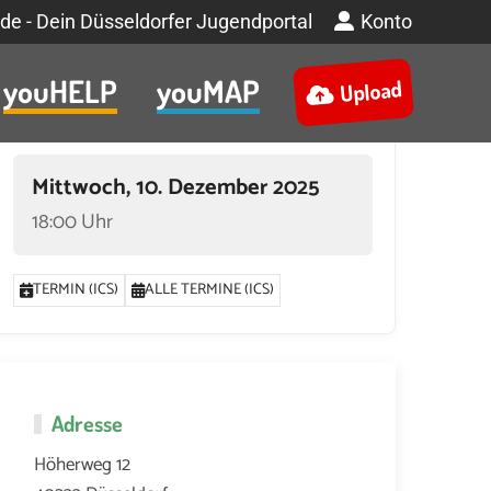
de - Dein Düsseldorfer Jugendportal
Konto
youHELP
youMAP
Upload
Termin
Mittwoch, 10. Dezember 2025
18:00 Uhr
TERMIN (ICS)
ALLE TERMINE (ICS)
EMBER 2025 UM 18:00
15. DEZEMBER 2025 UM 18:00
17. DEZEMBER 2025 
Adresse
Höherweg 12