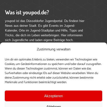
Was ist youpod.de?
youpod ist das Düsseldorfer Jugendportal. Du findest hier
News aus deiner Stadt. Es gibt Events im Jugend-
Kalender, Orte im Jugend-Stadtplan und Hilfe, Tipps und
Tricks, die dich im Leben weiterbringen. Hier informieren
sich Jugendliche und laden eigene Beiträge hoch.
Zustimmung verwalten
Mach mit bei youpod.de!
Um dir ein optimales Erlebnis zu bieten, verwenden wir Technologien wie
youpod.de lebt von Menschen wie dir. Sammel
Cookies, um Geräteinformationen zu speichern und/oder darauf zuzugreifen.
journalistische Erfahrung, teile deine Perspektive und
Wenn du diesen Technologien zustimmst, können wir Daten wie das
veröffentliche deine Beiträge auf youpod.de.
Du musst
Surfverhalten oder eindeutige IDs auf dieser Website verarbeiten. Wenn du
deine Zustimmung nicht erteilst oder zurückziehst, können bestimmte
dich anmelden, um alle Funktionen nutzen zu können, ein
Merkmale und Funktionen beeinträchtigt werden.
Profil anzulegen, eigene Beiträge hochzuladen und zu
bearbeiten.
Akzeptieren
Konto erstellen
Einloggen
Ablehnen