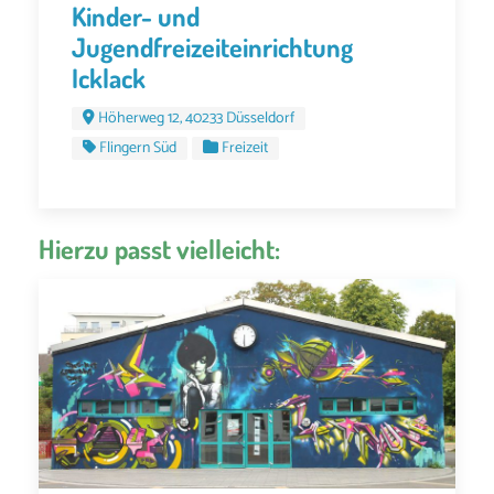
Kinder- und
Jugendfreizeiteinrichtung
Icklack
Höherweg 12, 40233 Düsseldorf
Flingern Süd
Freizeit
Hierzu passt vielleicht: