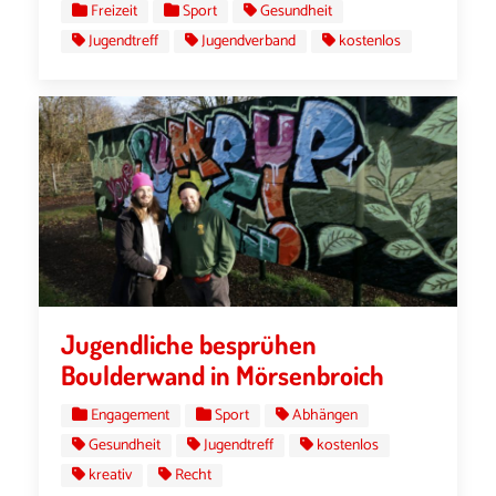
Freizeit
Sport
Gesundheit
Jugendtreff
Jugendverband
kostenlos
Jugendliche besprühen
Boulderwand in Mörsenbroich
Engagement
Sport
Abhängen
Gesundheit
Jugendtreff
kostenlos
kreativ
Recht