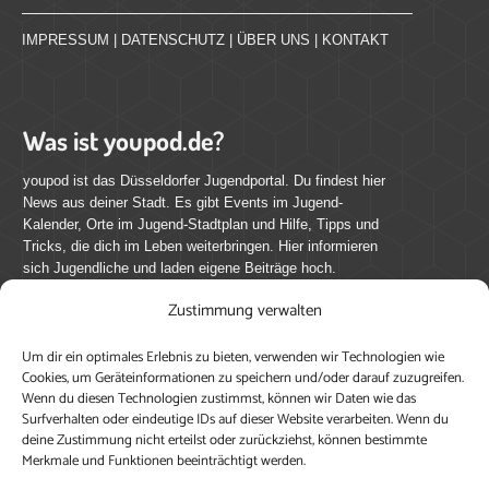
IMPRESSUM
|
DATENSCHUTZ
|
ÜBER UNS
|
KONTAKT
Was ist youpod.de?
youpod ist das Düsseldorfer Jugendportal. Du findest hier
News aus deiner Stadt. Es gibt Events im Jugend-
Kalender, Orte im Jugend-Stadtplan und Hilfe, Tipps und
Tricks, die dich im Leben weiterbringen. Hier informieren
sich Jugendliche und laden eigene Beiträge hoch.
Zustimmung verwalten
Mach mit bei youpod.de!
Um dir ein optimales Erlebnis zu bieten, verwenden wir Technologien wie
youpod.de lebt von Menschen wie dir. Sammel
Cookies, um Geräteinformationen zu speichern und/oder darauf zuzugreifen.
journalistische Erfahrung, teile deine Perspektive und
Wenn du diesen Technologien zustimmst, können wir Daten wie das
veröffentliche deine Beiträge auf youpod.de.
Du musst
Surfverhalten oder eindeutige IDs auf dieser Website verarbeiten. Wenn du
deine Zustimmung nicht erteilst oder zurückziehst, können bestimmte
dich anmelden, um alle Funktionen nutzen zu können, ein
Merkmale und Funktionen beeinträchtigt werden.
Profil anzulegen, eigene Beiträge hochzuladen und zu
bearbeiten.