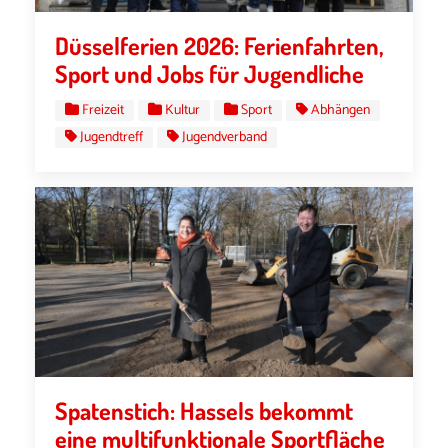
Düsselferien 2026: Ferienfahrten,
Sport und Jobs für Jugendliche
Freizeit
Kultur
Sport
Abhängen
Jugendtreff
Jugendverband
Spatenstich: Hassels bekommt
eine multifunktionale Sportfläche