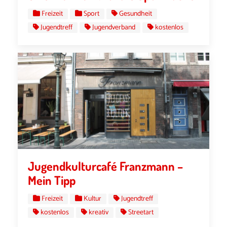
Freizeit
Sport
Gesundheit
Jugendtreff
Jugendverband
kostenlos
Jugendkulturcafé Franzmann –
Mein Tipp
Freizeit
Kultur
Jugendtreff
kostenlos
kreativ
Streetart