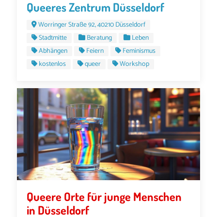
Queeres Zentrum Düsseldorf
Worringer Straße 92, 40210 Düsseldorf
Stadtmitte
Beratung
Leben
Abhängen
Feiern
Feminismus
kostenlos
queer
Workshop
Queere Orte für junge Menschen
in Düsseldorf