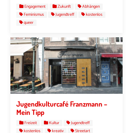
Engagement
Zukunft
Abhängen
Feminismus
Jugendtreff
kostenlos
queer
Jugendkulturcafé Franzmann –
Mein Tipp
Freizeit
Kultur
Jugendtreff
kostenlos
kreativ
Streetart