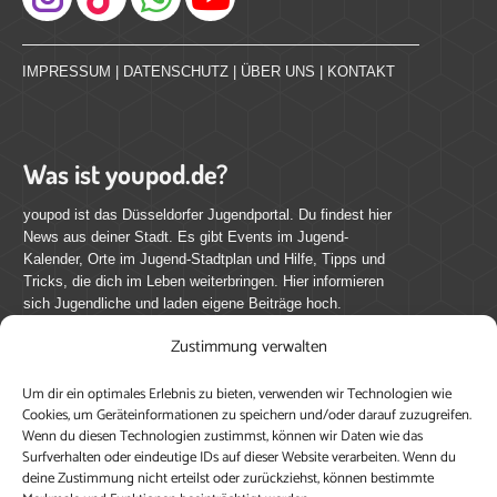
Instagram
IMPRESSUM
|
DATENSCHUTZ
|
ÜBER UNS
|
KONTAKT
Was ist youpod.de?
youpod ist das Düsseldorfer Jugendportal. Du findest hier
News aus deiner Stadt. Es gibt Events im Jugend-
Kalender, Orte im Jugend-Stadtplan und Hilfe, Tipps und
Tricks, die dich im Leben weiterbringen. Hier informieren
sich Jugendliche und laden eigene Beiträge hoch.
Zustimmung verwalten
Mach mit bei youpod.de!
Um dir ein optimales Erlebnis zu bieten, verwenden wir Technologien wie
youpod.de lebt von Menschen wie dir. Sammel
Cookies, um Geräteinformationen zu speichern und/oder darauf zuzugreifen.
journalistische Erfahrung, teile deine Perspektive und
Wenn du diesen Technologien zustimmst, können wir Daten wie das
veröffentliche deine Beiträge auf youpod.de.
Du musst
Surfverhalten oder eindeutige IDs auf dieser Website verarbeiten. Wenn du
deine Zustimmung nicht erteilst oder zurückziehst, können bestimmte
dich anmelden, um alle Funktionen nutzen zu können, ein