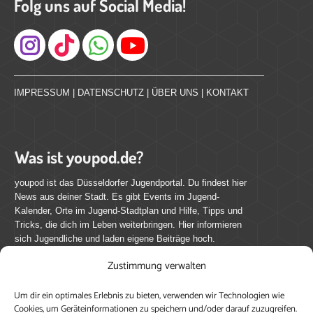
Folg uns auf Social Media!
Instagram
IMPRESSUM
|
DATENSCHUTZ
|
ÜBER UNS
|
KONTAKT
Was ist youpod.de?
youpod ist das Düsseldorfer Jugendportal. Du findest hier
News aus deiner Stadt. Es gibt Events im Jugend-
Kalender, Orte im Jugend-Stadtplan und Hilfe, Tipps und
Tricks, die dich im Leben weiterbringen. Hier informieren
sich Jugendliche und laden eigene Beiträge hoch.
Zustimmung verwalten
Mach mit bei youpod.de!
Um dir ein optimales Erlebnis zu bieten, verwenden wir Technologien wie
youpod.de lebt von Menschen wie dir. Sammel
Cookies, um Geräteinformationen zu speichern und/oder darauf zuzugreifen.