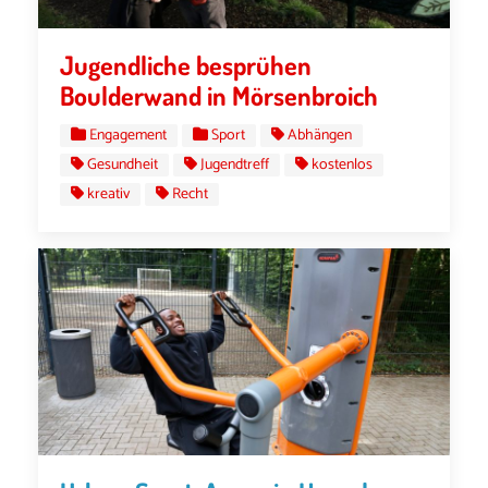
Jugendliche besprühen
Boulderwand in Mörsenbroich
Engagement
Sport
Abhängen
Gesundheit
Jugendtreff
kostenlos
kreativ
Recht