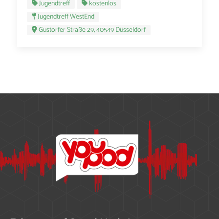
Jugendtreff
kostenlos
Jugendtreff WestEnd
Gustorfer Straße 29, 40549 Düsseldorf